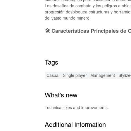
Los desafíos de combate y los peligros ambient
progresión desbloquea estructuras y herramien
del vasto mundo minero.
🛠️ Características Principales de
Gestión Rica de Recursos: Planifica y optimiza
Construcción Dinámico: Crea y mejora estructu
territorios desconocidos para descubrir minera
Tags
apoyar tus expediciones mineras. 5. Personaliz
mejorando su eficiencia.
🌟 Mejores Mejoras MOD para Orec
Casual
Single player
Management
Stylize
Recursos Ilimitados: Disfruta de acceso infini
What's new
Gráficos Mejorados: Experimenta las minas c
mundo del juego. 3. Habilidades Orcas Persona
tu estilo de juego. Experimenta una profundida
Technical fixes and improvements.
🔊 Experiencia de Audio Mejorada
Additional information
Sumérgete más en el mundo inmersivo de Orec