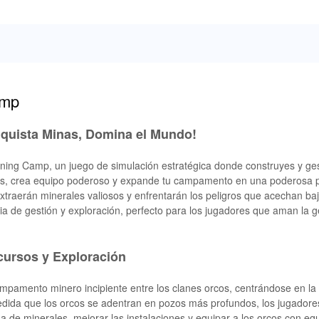
amp
nquista Minas, Domina el Mundo!
ining Camp, un juego de simulación estratégica donde construyes y ge
os, crea equipo poderoso y expande tu campamento en una poderosa 
traerán minerales valiosos y enfrentarán los peligros que acechan bajo
a de gestión y exploración, perfecto para los jugadores que aman la g
cursos y Exploración
pamento minero incipiente entre los clanes orcos, centrándose en la
 medida que los orcos se adentran en pozos más profundos, los jugador
a de minerales, mejorar las instalaciones y equipar a los orcos con eq