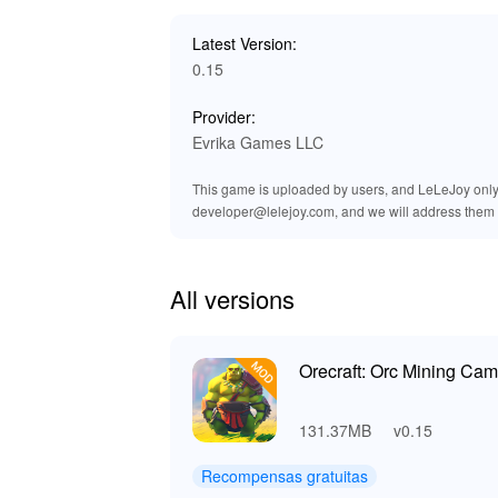
swing del pico, eco del eje de la mina y el re
auditiva más rica, haciendo que cada momento 
Latest Version:
0.15
🚀 Beneficios de Jugar Orecraft 
Provider:
Orecraft Orc Mining Camp ofrece una experien
Evrika Games LLC
La versión MOD disponible en Lelejoy mejora e
personalizables. Esto permite que los jugador
This game is uploaded by users, and LeLeJoy only p
Lelejoy, conocido por su robusta colección d
developer@lelejoy.com, and we will address them 
aventura de juego superior y agradable.
All versions
Orecraft: Orc Mining Ca
131.37MB
v0.15
Recompensas gratuitas