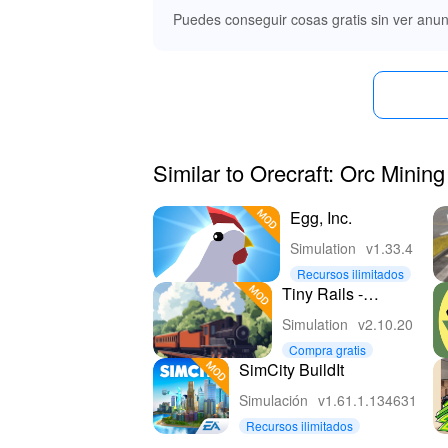
Puedes conseguir cosas gratis sin ver anun
Similar to Orecraft: Orc Mini
Egg, Inc.
Simulation
v1.33.4
Recursos ilimitados
Tiny Rails -
Magnate del tren
Simulation
v2.10.20
Compra gratis
SimCity BuildIt
Simulación
v1.61.1.134631
Recursos ilimitados