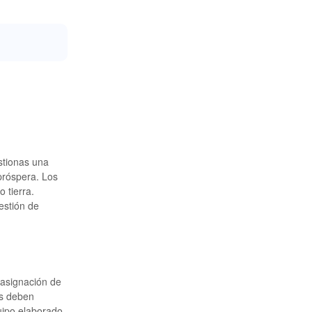
stionas una
próspera. Los
 tierra.
estión de
 asignación de
es deben
uipo elaborado.