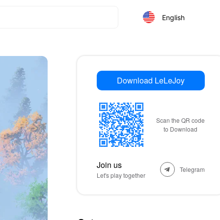
English
Download LeLeJoy
Scan the QR code
to Download
Join us
Telegram
Let's play together