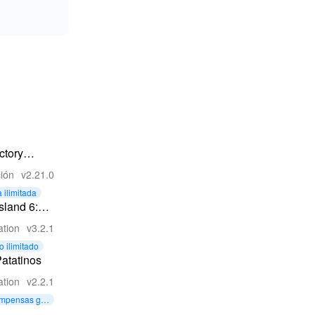
ctory
:
ión
v2.21.0
ss!
ilimitada
Island 6:
ing Life
ation
v3.2.1
o ilimitado
atatinos
ation
v2.2.1
mpensas gra