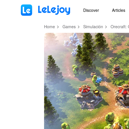
MOD
Login
HOT
MOD
EN
Discover
Articles
Home
Games
Simulación
Orecraft: