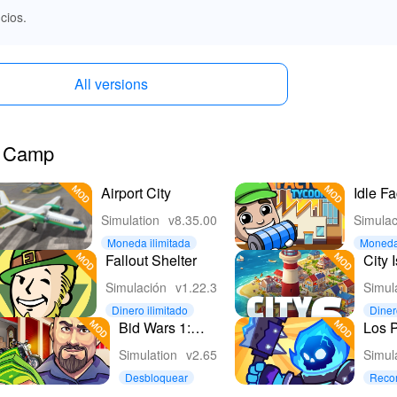
cios.
All versions
ng Camp
Airport City
Idle Fa
Tycoon
Simulation
v8.35.00
Simulac
Busine
Moneda ilimitada
Moneda 
Fallout Shelter
City 
Build
Simulación
v1.22.3
Simul
Dinero ilimitado
Diner
Bid Wars 1:
Los P
Juego de
Simulation
v2.65
Simul
Subastas
Desbloquear
Reco
tuitas