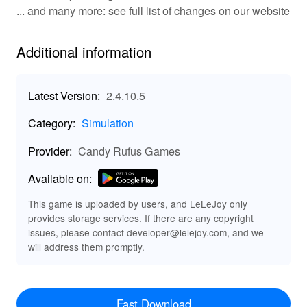
creaciones y experimentar nuevos elementos de juego
... and many more: see full list of changes on our website
introducidos por otros jugadores. Ya sea que construyas
una aldea pacífica o una fortaleza fortificada, las
opciones de juego son tan ilimitadas como tu
Additional information
imaginación.
🛠️ Características clave de Survivalcraft 2
Latest Version:
2.4.10.5
Experimenta la aventura de supervivencia definitiva con
Category:
Simulation
las siguientes características destacadas en
'Survivalcraft 2':
Provider:
Candy Rufus Games
Available on:
: Crea miles de ítems únicos,
Maravillas de Creación
desde herramientas básicas hasta maquinaria
This game is uploaded by users, and LeLeJoy only
intrincada.
provides storage services. If there are any copyright
: Enfrenta los desafíos de
Sistema Climático Dinámico
issues, please contact developer@lelejoy.com, and we
las estaciones cambiantes y las condiciones climáticas
will address them promptly.
que afectan tu supervivencia.
: Encuentra diversos
Interacción con la Vida Silvestre
animales, algunos amigables, otros hostiles, y aprende
a cazar, domesticar o evitarlos.
Fast Download