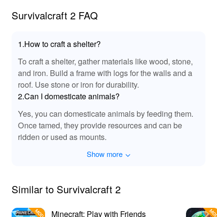
desbloquean un tesoro de beneficios. Experimenta la
Survivalcraft 2 FAQ
libertad de recursos ilimitados que te permiten probar tu
creatividad sin límites. La jugabilidad mejorada y las
mejoras gráficas proporcionan una experiencia de
1.How to craft a shelter?
supervivencia más visualmente impresionante y
To craft a shelter, gather materials like wood, stone,
atractiva. Explora nuevo contenido y características que
and iron. Build a frame with logs for the walls and a
aumentan significativamente la jugabilidad estándar.
Además, Lelejoy se destaca como la mejor plataforma
roof. Use stone or iron for durability.
para descargar mods, asegurando que tengas acceso a
2.Can I domesticate animals?
versiones seguras y confiables de tus juegos favoritos,
Yes, you can domesticate animals by feeding them.
permitiéndote experimentar 'Survivalcraft 2' en su
Once tamed, they provide resources and can be
máximo potencial.
ridden or used as mounts.
Show more
Similar to Survivalcraft 2
Minecraft: Play with Friends