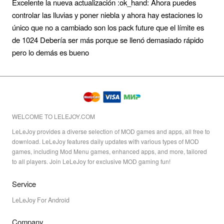
Excelente la nueva actualización :ok_hand: Ahora puedes
controlar las lluvias y poner niebla y ahora hay estaciones lo
único que no a cambiado son los pack future que el límite es
de 1024 Debería ser más porque se llenó demasiado rápido
pero lo demás es bueno
WELCOME TO LELEJOY.COM
LeLeJoy provides a diverse selection of MOD games and apps, all free to
download. LeLeJoy features daily updates with various types of MOD
games, including Mod Menu games, enhanced apps, and more, tailored
to all players. Join LeLeJoy for exclusive MOD gaming fun!
Service
LeLeJoy For Android
Company