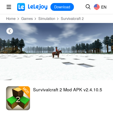
MOD
Login
HOT
MOD
EN
EN
Download
Home
Games
Simulation
Survivalcraft 2
Survivalcraft 2 Mod APK v2.4.10.5