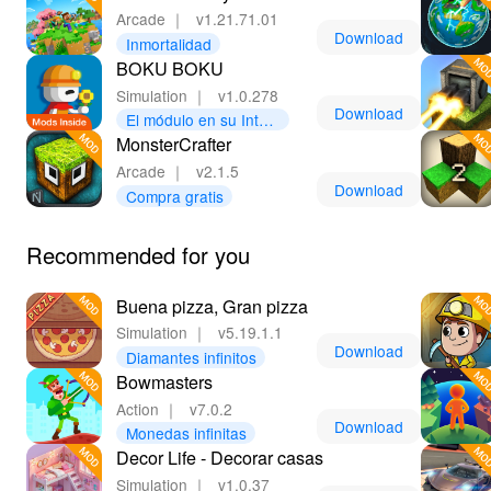
Arcade
｜
v1.21.71.01
Download
Inmortalidad
BOKU BOKU
Simulation
｜
v1.0.278
Download
El módulo en su Interi
MonsterCrafter
or
Arcade
｜
v2.1.5
Download
Compra gratis
Recommended for you
Buena pizza, Gran pizza
Simulation
｜
v5.19.1.1
Download
Diamantes infinitos
Bowmasters
Action
｜
v7.0.2
Download
Monedas infinitas
Decor Life - Decorar casas
Simulation
｜
v1.0.37