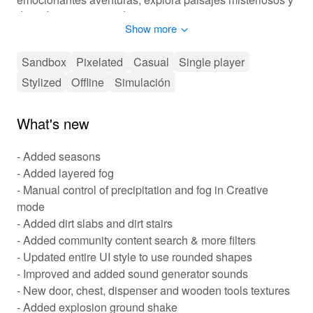
descubre tesoros ocultos mientras aseguras tu
Show more
supervivencia contra diversas amenazas. Con un
expansivo mundo abierto y combinaciones de creación
interminables, 'Survivalcraft 2' promete una experiencia
Sandbox
Pixelated
Casual
Single player
de supervivencia emocionante que te hará volver por
Stylized
Offline
Simulación
más.
What's new
⚔️ Jugabilidad de Supervivencia Atractiva y
Desafiante
- Added seasons
'Survivalcraft 2' cautiva a los jugadores con su
- Added layered fog
jugabilidad atractiva que gira en torno a crear, construir y
- Manual control of precipitation and fog in Creative
sobrevivir. Recolectarás recursos minando, cazando y
mode
cultivando, usando estos materiales para crear
- Added dirt slabs and dirt stairs
herramientas y construir refugios. El sistema de
progresión del juego te permite desbloquear nuevas
- Added community content search & more filters
recetas de creación y mejorar tus habilidades con el
- Updated entire UI style to use rounded shapes
tiempo. Personaliza tu personaje con diversos trajes y
- Improved and added sound generator sounds
equipo para adaptarte a los variados desafíos de la isla.
- New door, chest, dispenser and wooden tools textures
Con una comunidad vibrante, puedes compartir tus
- Added explosion ground shake