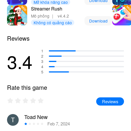
Download
Mở khóa nâng cao
xuống các chế độ, đảm bảo trải nghiệm an toàn và liền
Streamer Rush
mạch!
Mô phỏng
｜
v4.4.2
Download
Không có quảng cáo
Reviews
3.4
1
2
3
4
5
Rate this game
Reviews
Toad New
Feb 7, 2024