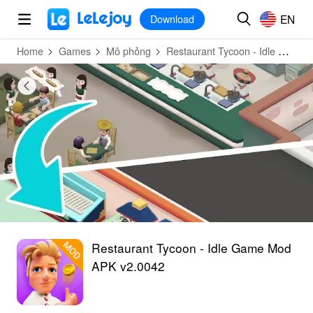
MOD
Login
HOT
MOD
EN
EN
Download
Home
Games
Mô phỏng
Restaurant Tycoon - Idle Game
Restaurant Tycoon - Idle Game Mod
APK v2.0042