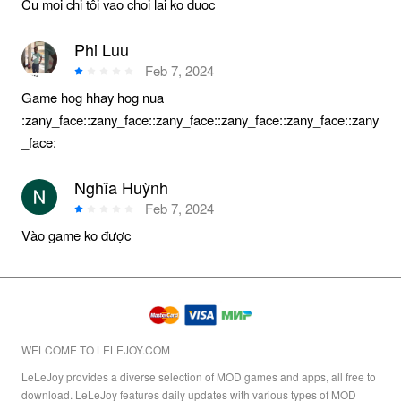
Cu moi chi tôi vao choi lai ko duoc
Phi Luu
Feb 7, 2024
Game hog hhay hog nua
:zany_face::zany_face::zany_face::zany_face::zany_face::zany
_face:
Nghĩa Huỳnh
Feb 7, 2024
Vào game ko được
WELCOME TO LELEJOY.COM
LeLeJoy provides a diverse selection of MOD games and apps, all free to
download. LeLeJoy features daily updates with various types of MOD