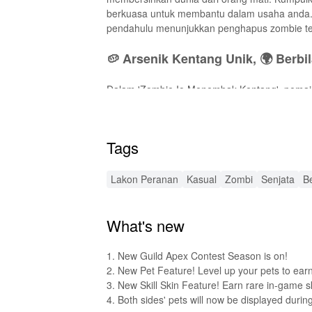
berkuasa untuk membantu dalam usaha anda. C
pendahulu menunjukkan penghapus zombie te
🥔 Arsenik Kentang Unik, 🌍 Berb
Dalam 'Zombie Io Menembak Kentang', pemain
kebolehan dan kesan peliknya sendiri. Terlib
mencabar yang lain untuk menjadi penembak 
strategi yang berbeza untuk dikalahkan. Sa
Tags
berani, sentiasa ada cabaran baru untuk dih
🚀 Senjata Dipertingkatkan, 🎯 Pe
Lakon Peranan
Kasual
Zombi
Senjata
B
MOD APK ini memperkenalkan beberapa penam
What's new
dipertingkatkan memberikan peningkatan kua
Peluru tanpa had memastikan anda tidak pernah
untuk memperibadikan askar spud anda dan m
1. New Guild Apex Contest Season is on!
hebat ini!
2. New Pet Feature! Level up your pets to earn
3. New Skill Skin Feature! Earn rare in-game ski
🔊 Kesan Audio Dipertingkatkan
4. Both sides' pets will now be displayed durin