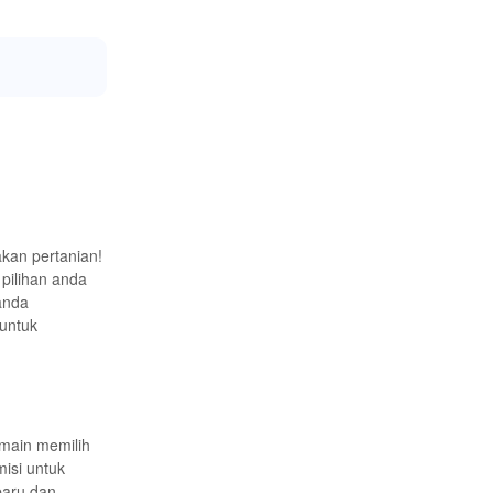
kan pertanian!
 pilihan anda
anda
untuk
emain memilih
isi untuk
baru dan