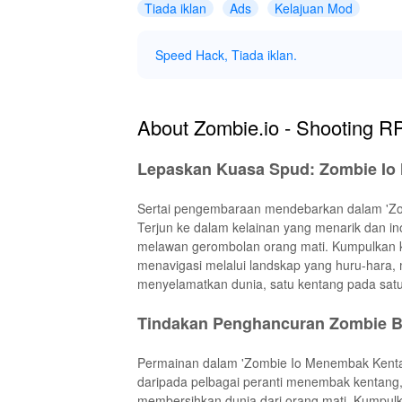
Tiada iklan
Ads
Kelajuan Mod
Speed Hack, Tiada iklan.
About Zombie.io - Shooting 
Lepaskan Kuasa Spud: Zombie I
Sertai pengembaraan mendebarkan dalam 'Zo
Terjun ke dalam kelainan yang menarik dan ino
melawan gerombolan orang mati. Kumpulkan
menavigasi melalui landskap yang huru-hara,
menyelamatkan dunia, satu kentang pada sat
Tindakan Penghancuran Zombie B
Permainan dalam 'Zombie Io Menembak Kentang
daripada pelbagai peranti menembak kentan
membersihkan dunia dari orang mati. Kumpulka