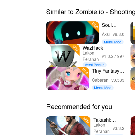
Similar to Zombie.io - Shooti
Soul
Knight
Aksi
v6.8.0
Menu Mod
WazHack
Lakon
v1.3.2.1997
Peranan
Versi Penuh
Tiny Fantasy:
Epic Action
Cabaran
v0.533
RPG
Menu Mod
Recommended for you
Takashi:
Lakon
Shadow Ninja
v3.3.2
Peranan
Warrior