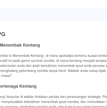
RPG
o Menembak Kentang
mbie Io Menembak Kentang', di mana apokalips bertemu kuasa temba
vatif ini pada genre survival zombie, di mana kentang menjadi senjata
 keberanian anda dan asah kemahiran menembak spud anda semasa 
 menghalang gelombang zombie tanpa henti. Adakah anda cukup bijak 
u masa?
ertenaga Kentang
' berputar di sekitar tindakan pantas dan perancangan strategis. P
g, menyesuaikan kebolehan menembak spud mereka, dan memulakan m
n ganjaran, tingkatkan senjata anda, dan buka kunci varian kentang 