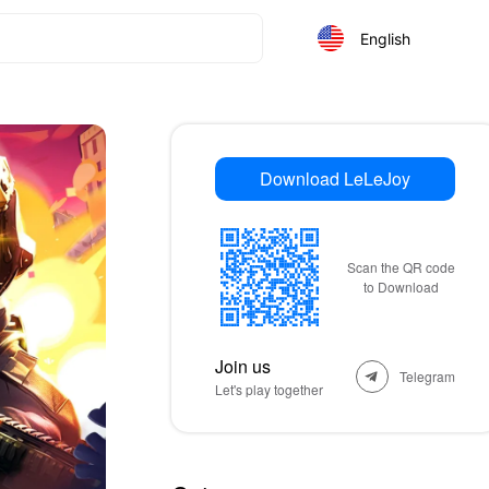
English
Download LeLeJoy
Scan the QR code
to Download
Join us
Telegram
Let's play together