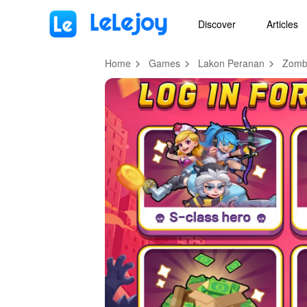
MOD
Login
HOT
MOD
EN
Discover
Articles
Home
Games
Lakon Peranan
Zombi