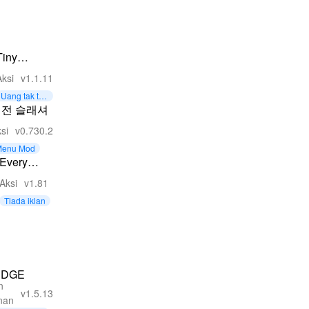
Tiny
Dungeon:
Aksi
v1.1.11
Pixel
Uang tak ter
Roguelike
batas
전 슬래셔
si
v0.730.2
Menu Mod
Every
Hero -
Aksi
v1.81
Aksi
Tiada iklan
Hancurkan
EDGE
n
v1.5.13
nan