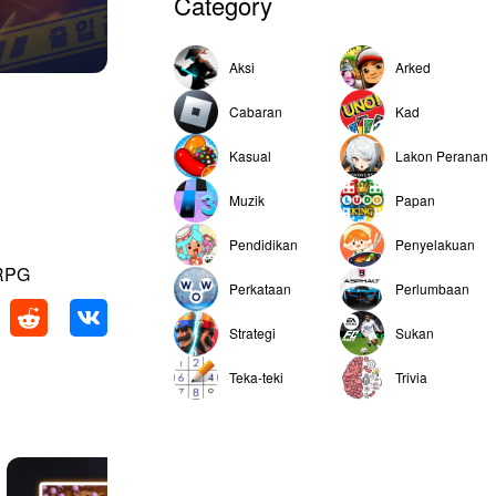
Category
Aksi
Arked
Cabaran
Kad
Kasual
Lakon Peranan
Muzik
Papan
Pendidikan
Penyelakuan
 RPG
Perkataan
Perlumbaan
Strategi
Sukan
Teka-teki
Trivia