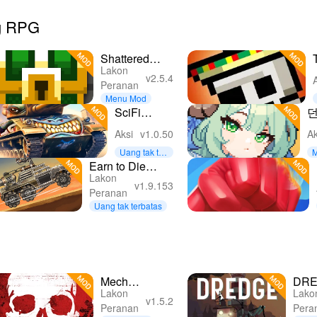
ng RPG
Shattered
Lakon
Pixel
v2.5.4
Peranan
Dungeon
Menu Mod
SciFi
던
Survivor
Aksi
v1.0.50
Ak
Uang tak ter
batas
Earn to Die
Lakon
Rogue
v1.9.153
Peranan
Uang tak terbatas
Mech
DR
Lakon
Lako
Assemble:
v1.5.2
Peranan
Pera
Zombie