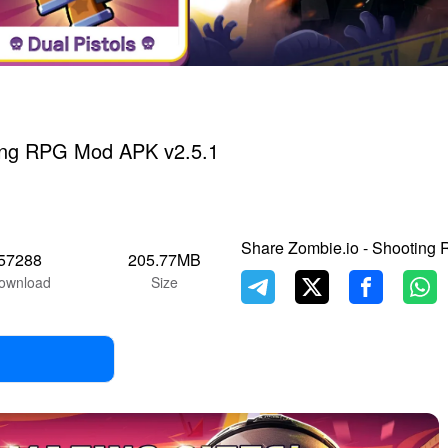
ting RPG Mod APK v2.5.1
Share Zombie.io - Shooting
57288
205.77MB
ownload
Size