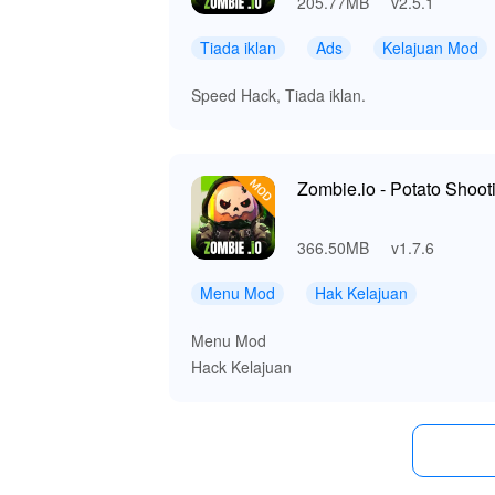
205.77MB
v2.5.1
Tiada iklan
Ads
Kelajuan Mod
Speed Hack, Tiada iklan.
Zombie.io - Potato Shoot
366.50MB
v1.7.6
Menu Mod
Hak Kelajuan
Menu Mod
Hack Kelajuan