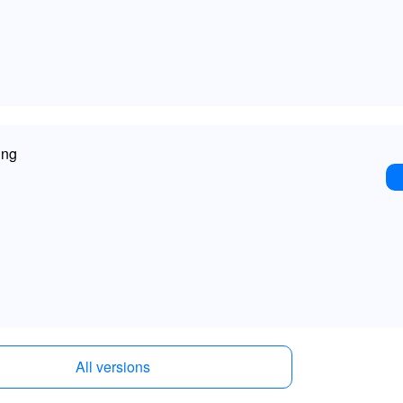
ing
All versions