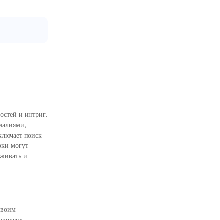
е
остей и интриг.
малиями,
ключает поиск
оки могут
ыживать и
своим
зволяет