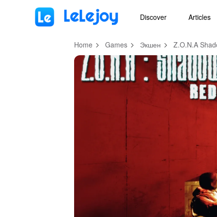
MOD
Login
HOT
MOD
EN
Discover
Articles
Home
Games
Экшен
Z.O.N.A Shad