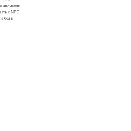
то аномалии,
вать с NPC,
и боя и
еты для
 стратегии
м путешествии и
ки выживания.
,
ся в