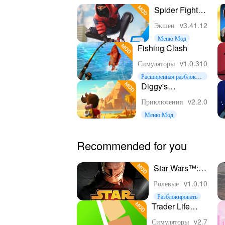
Spider Fighter
3: Открытый
Экшен
v3.41.12
Мир
Меню Мод
Fishing Clash
Симуляторы
v1.0.310
Расширенная разблокир
овка
Diggy's
Adventure:
Приключения
v2.2.0
Головоломки
Меню Мод
Recommended for you
Star Wars™:
KOTOR
Ролевые
v1.0.10
Разблокировать
Trader Life
Simulator
Симуляторы
v2.7