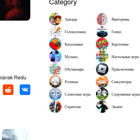
Category
Аркады
Викторины
Головоломки
Гонки
Казуальные
Карточные
Музыка
Настольные игры
Обучающие
Приключения
imansk Redu
Ролевые
Симуляторы
Словесные игры
Спортивные игры
Стратегии
Экшен