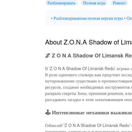
Разблокировать
Полная игра
Ремонт
• Разблокированная полная версия игры • О
About Z.O.N.A Shadow of Li
🌌 Z O N A Shadow Of Limansk Re
В 'Z O N A Shadow Of Limansk Redu' игроки о
В роли одинокого сталкера вам предстоит исс
мутировавшими существами и противостоящими
ресурсов, создание необходимых инструментов 
раскрыть секреты Зоны, принимая решения, вли
разгадывать загадки в этом захватывающем опы
🕹️ Интенсивные механики выживан
Геймплей 'Z O N A Shadow Of Limansk Redu' с
инвентарем, здоровьем и выносливостью, иссл