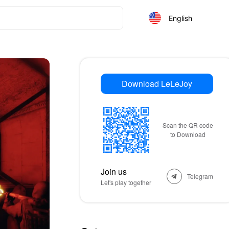
English
Download LeLeJoy
Scan the QR code
to Download
Join us
Telegram
Let's play together