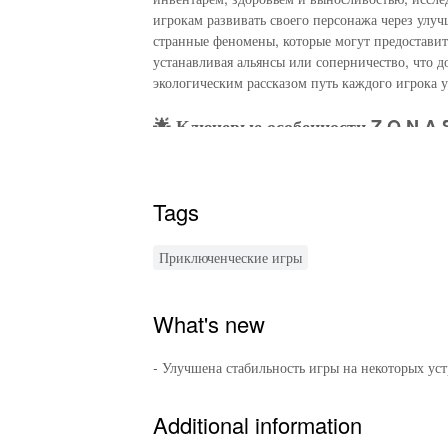
игрокам развивать своего персонажа через улу
странные феномены, которые могут предоставить
устанавливая альянсы или соперничество, что 
экологическим рассказом путь каждого игрока 
🌟 Ключевые особенности Z O N A
Исследование открытого мира
: Погрузитесь 
раскрытия.
Tags
Динамическая погода и цикл день/ночь
: Испы
геймплея и поведение существ.
Управление ресурсами и создание предметов
:
Приключенческие игры
обеспечить выживание против яростных против
Увлекательный сюжет и квесты
: Погрузитесь
Уникальные аномалии и мутации
: Пройдите 
What's new
представляющими собой разнообразные вызовы
🎉 Увлекательные улучшения MOD
- Улучшена стабильность игры на некоторых уст
Неограниченные ресурсы
: Наслаждайтесь бес
Additional information
исследование и экспериментирование без хлопот