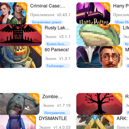
Criminal Case:
Harry Po
Supernatural
Hogwar
Приключения
v2.43.1
Приключ
Бесконечные деньги
Меню М
Rusty Lake
Lif
Paradise
Ad
Экшен
v3.1.1
Эк
Купить бесплат
Ку
но
о
60 Parsecs!
M
M
Экшен
v1.3.1
Э
Разблокироват
Б
ь
в
Zombie
R
Gunship
R
Экшен
v1.7.19
Э
Survival
Неограниченные
Р
боеприпасы
ь
DYSMANTLE
ARK: 
Mobil
Экшен
v1.4.0.03
Прикл