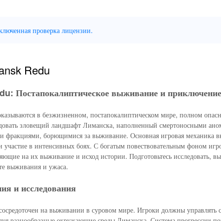
тключенная проверка лицензии.
mansk Redu
du: Постапокалиптическое выживание и приключени
казываются в безжизненном, постапокалиптическом мире, полном опасн
ледовать зловещий ландшафт Лиманска, наполненный смертоносными ано
 фракциями, борющимися за выживание. Основная игровая механика в
и участие в интенсивных боях. С богатым повествовательным фоном игр
яющие на их выживание и исход истории. Подготовьтесь исследовать, в
те выживания и ужаса.
ия и исследования
осредоточен на выживании в суровом мире. Игроки должны управлять 
едуя разнообразные окружающие среды Лиманска. Система прогрессии по