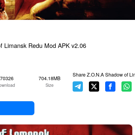
f Limansk Redu Mod APK v2.06
Share Z.O.N.A Shadow of L
370326
704.18MB
ownload
Size