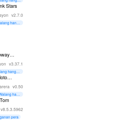
an pera
nk Stars
syon
v2.7.0
alang hangg
nan Currency
bway
fers
yon
v3.37.1
lang hangga
 pera
oto
heelie 3D
arera
v0.50
Walang hang
ganan Curre
 Tom
ncy
v8.5.3.5962
ganan pera