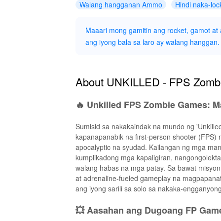
Walang hangganan Ammo
Hindi naka-loc
Maaari mong gamitin ang rocket, gamot at 
ang iyong bala sa laro ay walang hanggan.
About UNKILLED - FPS Zomb
🔥 Unkilled FPS Zombie Games: M
Sumisid sa nakakaindak na mundo ng 'Unkille
kapanapanabik na first-person shooter (FPS)
apocalyptic na syudad. Kailangan ng mga man
kumplikadong mga kapaligiran, nangongolekt
walang habas na mga patay. Sa bawat misyon
at adrenaline-fueled gameplay na magpapanati
ang iyong sarili sa solo sa nakaka-engganyon
💥 Aasahan ang Dugoang FP Game