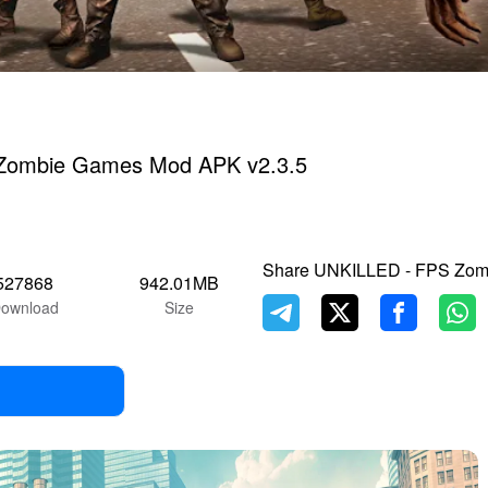
Zombie Games Mod APK v2.3.5
Share UNKILLED - FPS Zo
527868
942.01MB
ownload
Size