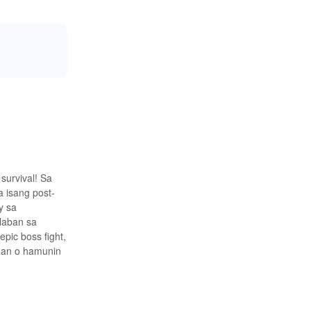
survival! Sa
 isang post-
y sa
laban sa
ic boss fight,
igan o hamunin