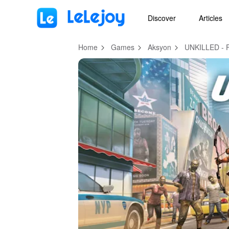
MOD
Login
HOT
MOD
EN
Discover
Articles
Home
Games
Aksyon
UNKILLED - 