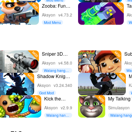
an
Zooba: Fun
Ta
Battle Royale
Aksyon
v4.73.2
Ak
Games
Mod Menu
W
a
Sniper 3D：
Su
Gun Shooting
Sur
Aksyon
v4.58.0
Aks
Games
Walang hangga
Wa
nan pera
nan
Shadow Knight:
M
Ninja Game War
W
Aksyon
v3.24.340
K
God Mod
Kick the
My Talking
Buddy－Fun
Aksyon
v2.9.9
Simulasyon
Action Game
Walang hangg
Walang hang
anan Gold