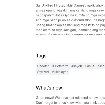
Sa 'Unkilled FPS Zombie Games', nakikilaho
armas upang wasakin ang kanilang mga kaaway
nagpapahintulot sa iyo na kumita ng mga exp
ang mga pagpipilian sa customization, na nag
upang umangkop sa kanilang mga istilo ng pa
manlalaro sa mga kaibigan, ihambing ang mg
misyon. Sa estratehikong paggamit ng cover, s
makakaligtas sa zombie onslaught.
💡 Mga Pangunahing Tampok ng U
Tags
Iba't Ibang Misyon
: Maranasan ang iba't iba
nangangailangan ng iba't ibang estratehiya at
Shooter
Bulletstorm
Aksyon
Casual
Sing
Mga Multiplayer Modes
: Magtulungan kasam
Stylized
Multiplayer
Pagkakaiba-iba ng Mga Armas
: I-customize
melee tools, at high-tech gadgets.
Upgradable Skills
: Mag-level up at i-unloc
What's new
ang paraan ng iyong paglalaban sa mga patay
Kamangha-manghang Graphics
: Tangkilik
Great news! We have just released a new upda
nakaka-captivate na karanasan sa paglalaro.
Don’t forget to let us know what you think abou