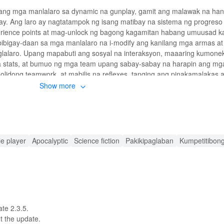
k ang mga manlalaro sa dynamic na gunplay, gamit ang malawak na ha
. Ang laro ay nagtatampok ng isang matibay na sistema ng progreso
erience points at mag-unlock ng bagong kagamitan habang umuusad k
bibigay-daan sa mga manlalaro na i-modify ang kanilang mga armas at
glalaro. Upang mapabuti ang sosyal na interaksyon, maaaring kumon
a stats, at bumuo ng mga team upang sabay-sabay na harapin ang m
olidong teamwork, at mabilis na reflexes, tanging ang pinakamalakas 
Show more
nkilled FPS Zombie Games
ng misyon mula sa survival modes hanggang sa stealth operations. Ba
 taktika para sa tagumpay.
le player
Apocalyptic
Science fiction
Pakikipaglaban
Kumpetitibong
a ng mga kaibigan o makipagkumpetensya sa kanila sa nakakagulat na
 ang iyong loadout gamit ang malawak na arsenals ng mga nakabibigh
k ang mga bagong kasanayan upang paunlarin ang iyong mga kakayahan
.
in ang mga nakakamanghang visual at immersive soundscapes na lumili
te 2.3.5.
t the update.