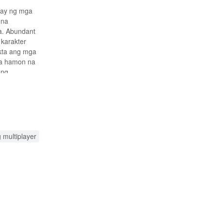
nay ng mga
 na
a. Abundant
 karakter
ekta ang mga
ga hamon na
ang
wat misyon ay
 multiplayer
 PvP battles.
aning armas,
 at baguhin
kha ng tunay na