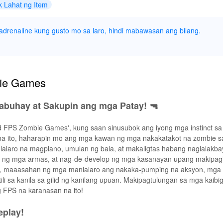
k Lahat ng Item
adrenaline kung gusto mo sa laro, hindi mabawasan ang bilang.
ie Games
abuhay at Sakupin ang mga Patay! 🔫
d FPS Zombie Games', kung saan sinusubok ang iyong mga instinct sa 
 na ito, haharapin mo ang mga kawan ng mga nakakatakot na zombie sa
lalaro na magplano, umulan ng bala, at makaligtas habang naglalakba
a ng mga armas, at nag-de-develop ng mga kasanayan upang makipag
, maaasahan ng mga manlalaro ang nakaka-pumping na aksyon, mga ep
li sa kanila sa gilid ng kanilang upuan. Makipagtulungan sa mga kaib
g FPS na karanasan na ito!
play!