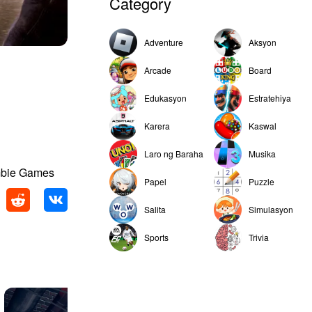
Category
Adventure
Aksyon
Arcade
Board
Edukasyon
Estratehiya
Karera
Kaswal
Laro ng Baraha
Musika
mbie Games
Papel
Puzzle
Salita
Simulasyon
Sports
Trivia