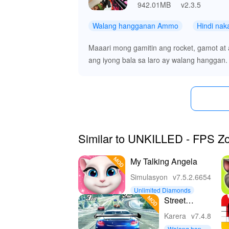
Sa pag-download ng 'Unkilled FPS Zombie Game
942.01MB
v2.3.5
kung saan nagtatagpo ang estratehiya sa pur
kanilang buong potensyal, tinatamasa ang wa
Walang hangganan Ammo
Hindi nak
tulad ng mga limitasyon sa bala o mga maha
mga makapangyarihang kasanayan ay nagpap
Maaari mong gamitin ang rocket, gamot at 
bersyon sa Lelejoy, isang pangunahing platfor
ang iyong bala sa laro ay walang hanggan.
karanasan sa pagpatay sa zombie ngayon!
Similar to UNKILLED - FPS 
My Talking Angela
Simulasyon
v7.5.2.6654
Unlimited Diamonds
Street
Racing 3D
Karera
v7.4.8
Walang hang