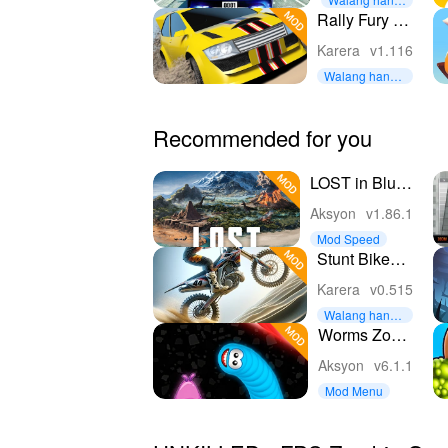
ganan pera
Rally Fury -
Extreme
Karera
v1.116
Racing
Walang hangg
anan pera
Recommended for you
LOST in Blue
2: Fate's
Aksyon
v1.86.1
Island
Mod Speed
Stunt Bike
Extreme
Karera
v0.515
Walang hangg
anan pera
Worms Zone
.io - Gutom
Aksyon
v6.1.1
na ahas
Mod Menu