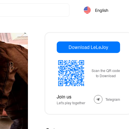
English
Download LeLeJoy
Scan the QR code
to Download
Join us
Telegram
Let's play together