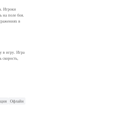
а. Игроки
 на поле боя.
сражениях в
 в игру. Игра
 скорость,
Специальные
ки танков.
ация
Офлайн
овой опыт еще