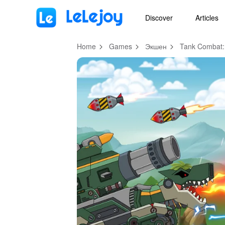
MOD
Login
HOT
MOD
EN
Discover
Articles
Home
Games
Экшен
Tank Combat: 