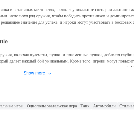
танка в различных местностях, включая уникальные сценарии альпинизм
ами, используя ряд оружия, чтобы победить противников и доминировать
решающее значение для успеха, и игроки могут участвовать в боссовых 
tle
ружия, включая пулеметы, пушки и плазменные пушки, добавляя глубину
орый делает каждый бой уникальным. Кроме того, игроки могут повысить
в свою производительность на различных уникальных полях сражений. 
Show more
ру свежей и захватывающей.
attle MOD APK
енную графику, дополнительное оружие и улучшенные варианты настрой
уальные игры
Однопользовательская игра
Танк
Автомобили
Стилиз
айнами танков и разблокировать эксклюзивный контент, что делает игр
attle