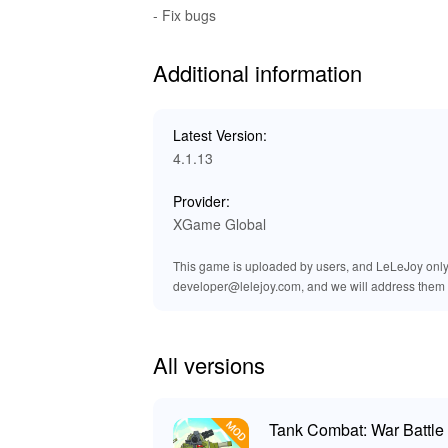
Этот MOD улучшает опыт игрока, предоставляя
- Fix bugs
игроки могут создавать мощные конфигурации 
привлекательность, делая каждую битву более 
Additional information
Эксклюзивные преимущества скач
Latest Version:
В LeLeJoy вы можете наслаждаться безопасным
4.1.13
коллекцию игр, быстрые обновления и эксклюзи
опыта. Загрузив Tank Combat: War Battle MOD
Provider:
улучшенными функциями.
XGame Global
This game is uploaded by users, and LeLeJoy only p
developer@lelejoy.com, and we will address them 
All versions
Tank Combat: War Battle