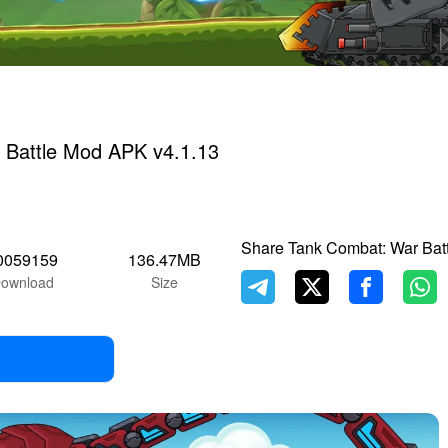
 Battle Mod APK v4.1.13
Share Tank Combat: War Batt
0059159
136.47MB
ownload
Size