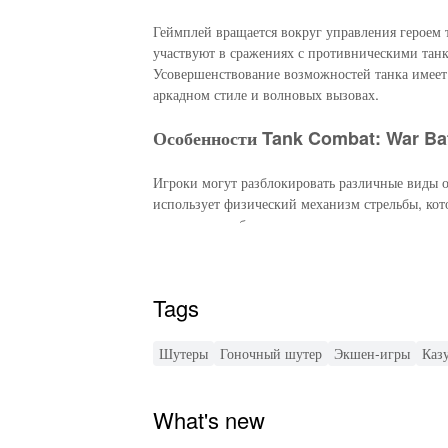
Геймплей вращается вокруг управления героем 
участвуют в сражениях с противническими танк
Усовершенствование возможностей танка имеет 
аркадном стиле и волновых вызовах.
Особенности Tank Combat: War Bat
Игроки могут разблокировать различные виды о
использует физический механизм стрельбы, кот
травматизм и броню танков, тем самым улучши
мероприятия и еженедельные вызовы делают иг
Особенности Tank Combat: War B
Tags
Tank Combat: War Battle MOD включает улучш
Шутеры
Гоночный шутер
Экшен-игры
Каз
Игроки могут экспериментировать с новыми диз
более богатым.
What's new
Функции MOD Tank Combat: War B