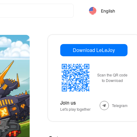
English
Download LeLeJoy
Scan the QR code
to Download
Join us
Telegram
Let's play together