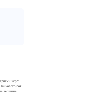
героями через
 танкового боя
на вершине