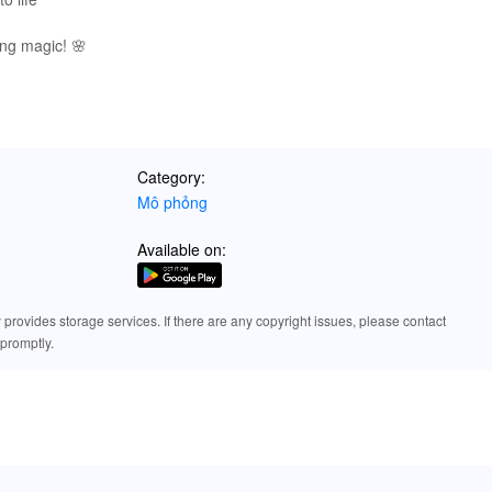
ing magic! 🌸
Category:
Mô phỏng
Available on:
rovides storage services. If there are any copyright issues, please contact
promptly.