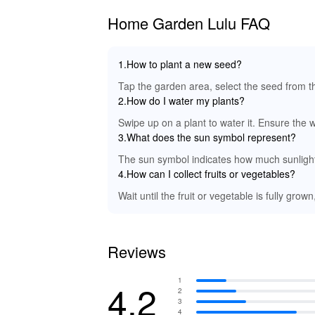
Home Garden Lulu FAQ
1.How to plant a new seed?
Tap the garden area, select the seed from the
2.How do I water my plants?
Swipe up on a plant to water it. Ensure the wat
3.What does the sun symbol represent?
The sun symbol indicates how much sunlight 
4.How can I collect fruits or vegetables?
Wait until the fruit or vegetable is fully grow
Reviews
1
4.2
2
3
4