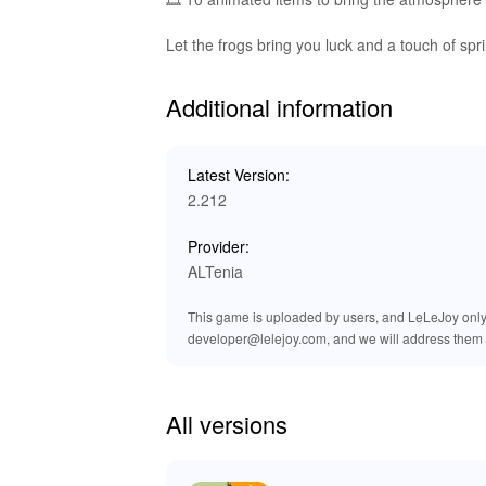
Let the frogs bring you luck and a touch of spr
Additional information
Latest Version:
2.212
Provider:
ALTenia
This game is uploaded by users, and LeLeJoy only p
developer@lelejoy.com, and we will address them 
All versions