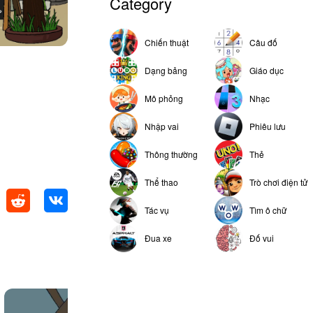
Category
Chiến thuật
Câu đố
Dạng bảng
Giáo dục
Mô phỏng
Nhạc
Nhập vai
Phiêu lưu
Thông thường
Thẻ
Thể thao
Trò chơi điện tử
Tác vụ
Tìm ô chữ
Đua xe
Đố vui