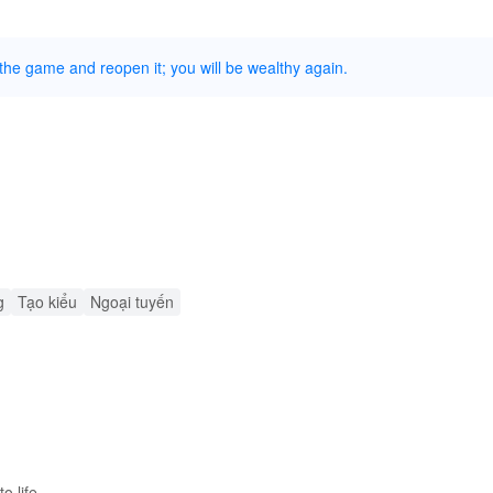
 the game and reopen it; you will be wealthy again.
g
Tạo kiểu
Ngoại tuyến
o life