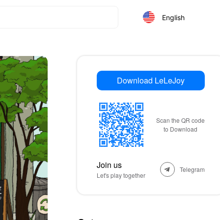
English
Download LeLeJoy
Scan the QR code
to Download
Join us
Telegram
Let's play together