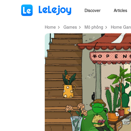
MOD
Login
HOT
MOD
EN
Discover
Articles
Home
Games
Mô phỏng
Home Gard