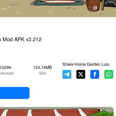
u Mod APK v2.212
Share Home Garden Lulu
13299
133.74MB
ownload
Size