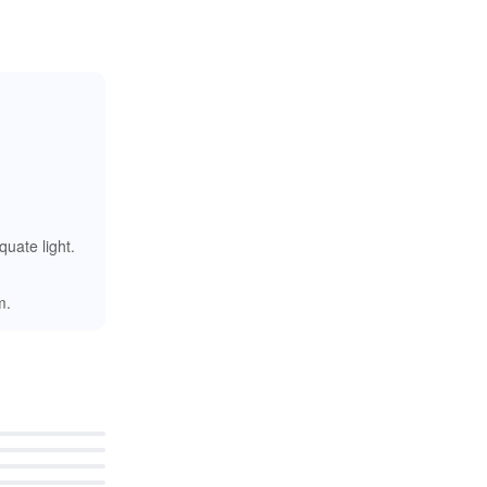
uate light.
m.