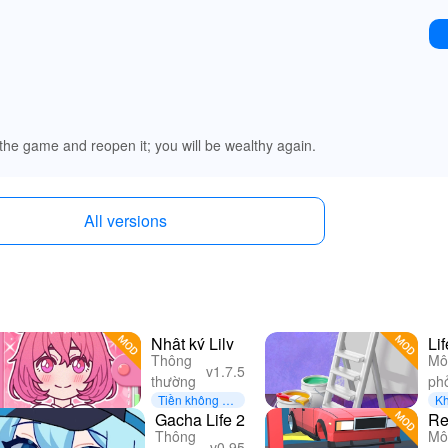
 the game and reopen it; you will be wealthy again.
All versions
Nhật ký Lily
Li
Thông
Mô
Bu
v1.7.5
thường
ph
H
Tiền không gi
Kh
ới hạn
g 
Gacha Life 2
Re
Thông
Mô
- 
v0.95