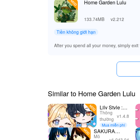
Home Garden Lulu
133.74MB
v2.212
Tiền không giới hạn
After you spend all your money, simply exit
Similar to Home Garden Lulu
Lily Style :
Thông
Dress Up
v1.4.8
thường
Game
Mua miễn phí
SAKURA
Mô
School
v1.043.04