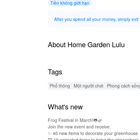
Tiền không giới hạn
After you spend all your money, simply exit
About Home Garden Lulu
Tags
Phổ thông
Một người chơi
Phong cách sốn
What's new
Frog Festival in March!🐸🌿
Join the new event and receive:
✨ 40 new items to decorate your greenhouse
🎞 10 animated items to bring the atmosphere t