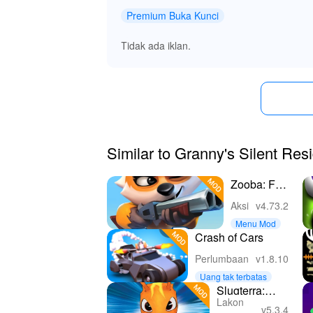
Premium Buka Kunci
Tidak ada iklan.
Similar to Granny's Silent Res
Zooba: Fun
Battle
Aksi
v4.73.2
Royale
Menu Mod
Games
Crash of Cars
Perlumbaan
v1.8.10
Uang tak terbatas
Slugterra:
Lakon
Slug it Out 2
v5.3.4