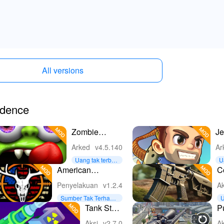
All versions
idence
Zombie
Je
Tsunami
Jo
Arked
v4.5.140
Ar
Uang tak terbat
U
as
t
American
C
Marksman
s
Penyelakuan
v1.2.4
Ak
g
Sumber Tak Terhada
U
p
a
Tank Stars
P
– Main
Pi
Aksi
v2.7.0
Ak