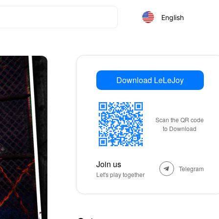
English
Download LeLeJoy
Scan the QR code
to Download
Join us
Telegram
Let's play together