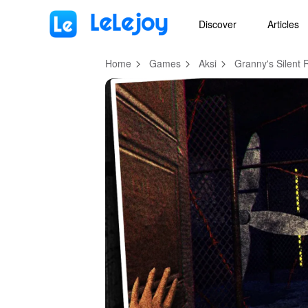
MOD
Login
HOT
MOD
EN
Discover
Articles
Home
Games
Aksi
Granny's Silent 