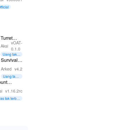
embak
fficial
Turret
vOAT-
Defense -
Aksi
0.1.0
Tower 3D
Uang tak t
Game
erbatas
Survival
Clicker
Arked
v4.2
Uang tak t
erbatas
unt
sters・
si
v1.16.2rc
nning
as tak terbat
ickman
s