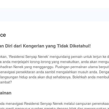
nce
n Diri dari Kengerian yang Tidak Diketahui!
kan, 'Residensi Senyap Nenek' mengundang pemain untuk terjun ke 
a anda menjelajahi lorong-lorong yang menakutkan, anda akan meng
kehadiran Nenek yang mengganggu. Pusingan permainan utama berputar
menavigasi persekitaran anda sambil mengalahkan musuh anda. Denga
elangsungan hidup anda akan diuji sehabisnya. Bolehkah anda membuk
rlambat?
ainan
nda menavigasi Residensi Senyap Nenek melalui campuran penerokaa
main mesti mengurus sumber mereka dengan bijak dan menggunakan a