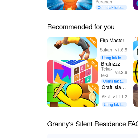
Peranan
Coins tak terbat
as
Recommended for you
Flip Master
Sukan
v1.8.5
Uang tak terb
atas
Brainzzz
Teka-
v3.2.6
teki
Coins tak ter
batas
Craft Island
- Woody
Aksi
v1.11.2
Forest
Uang tak ter
batas
Granny's Silent Residence FA