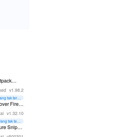
tpack
yride
ked
v1.98.2
ang tak terba
as
over Fire:
hooting
si
v1.32.10
ames
ang tak terb
tas
ure Sniper:
stol
si
v500301