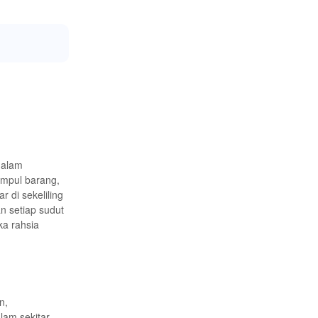
dalam
umpul barang,
 di sekeliling
n setiap sudut
a rahsia
n,
lam sekitar