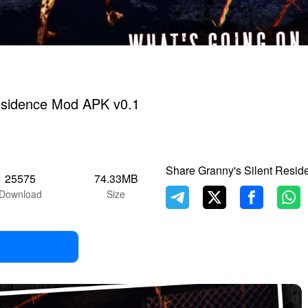
esidence Mod APK v0.1
Share Granny's Silent Resid
25575
74.33MB
Download
Size