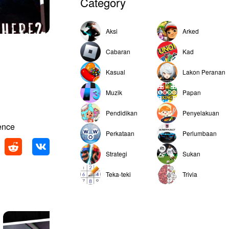
Category
Aksi
Arked
Cabaran
Kad
Kasual
Lakon Peranan
Muzik
Papan
Pendidikan
Penyelakuan
ence
Perkataan
Perlumbaan
Strategi
Sukan
Teka-teki
Trivia