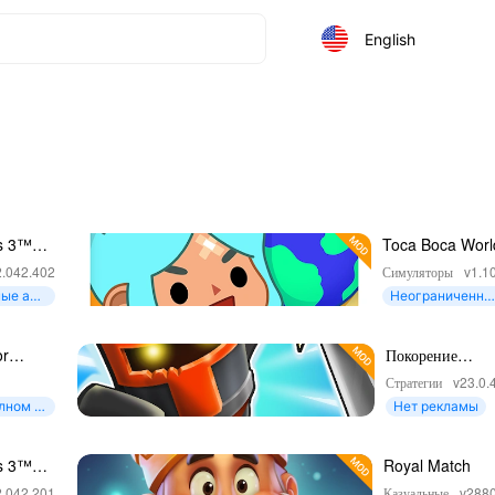
English
es 3™
Toca Boca Worl
ианино
2.042.402
Симуляторы
v1.1
ные алм
Неограниченны
е проекты
or
Покорение
cape
башен: защита
Стратегии
v23.0.
башни
лном о
Нет рекламы
es 3™
Royal Match
ианино
2.042.201
Казуальные
v288