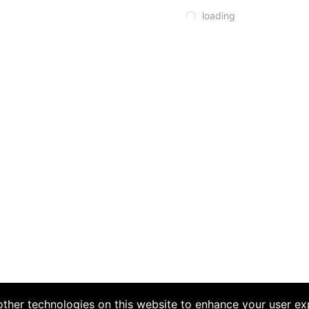
loading
ther technologies on this website to enhance your user ex