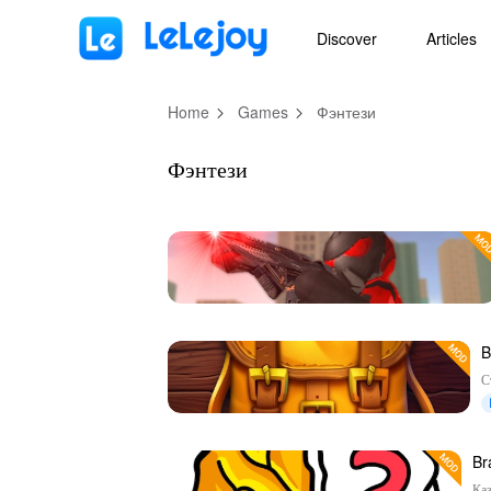
MOD
Login
HOT
MOD
EN
Discover
Articles
Home
Games
Фэнтези
Фэнтези
B
—
С
Br
см
Ка