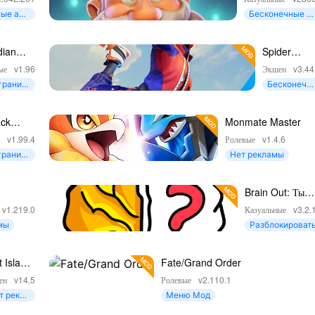
ные алм
Бесконечные м
онеты
dian
Spider
ht RPG
Fighter 3:
ые
v1.96
Экшен
v3.44
Открытый
гранич
Бесконечн
Мир
ая валю
ые деньги
ack
Monmate Master
de
н
v1.99.4
Ролевые
v1.4.6
гранич
Нет рекламы
ая валю
Brain Out: Ты
сможешь
v1.219.0
Казуальные
v3.2.
пройти?
мы
Разблокироват
t Island
Fate/Grand Order
Survival
ен
v14.5
Ролевые
v2.110.1
т рекла
Меню Мод
ы