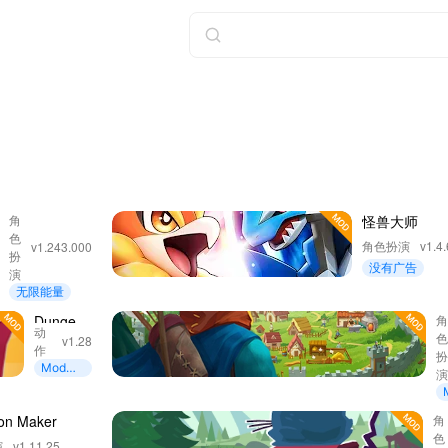
勇士争霸：
角
怪兽大师
色
赤胆联盟
角色扮演
v1.4.
v1.243.000
扮
没有广告
演
无限能量
Dungeon
H
动
Manager
v1.28
L
作
: Mine
R
Mod速
King
度
on Maker
Bo
角
色
Ad
演
v1.11.25