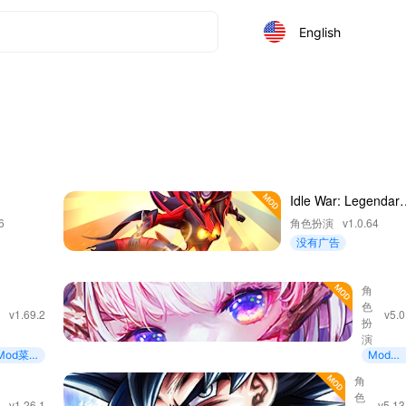
English
Idle War: Legendar
Heroes
6
角色扮演
v1.0.64
没有广告
ero
角
Rums
角
色
色
egacy -
Spring
v1.69.2
v5.0
扮
扮
PG
and
演
演
Dunge
Mod菜
Mod菜
单
单
tworld
DRAGO
角
色
venture
BALL
v1.26.1
v5.13