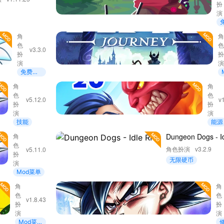
扮
演
Dungeon
角
色
Dogs -
v3.3.0
扮
Idle RPG
演
免费购
买
DRAGON
角
勇士
角
色
色
BALL
赤胆
v5.12.0
v
扮
扮
LEGENDS
演
演
技能
能源
DRAGON
角
Dungeon Dogs - I
色
BALL
角色扮演
v3.2.9
v5.11.0
扮
LEGENDS
无限硬币
演
Mod菜单
明日边境
角
D
角
色
色
- 赛博朋
B
v1.8.43
扮
扮
克放置
L
演
演
RPG
Mod菜