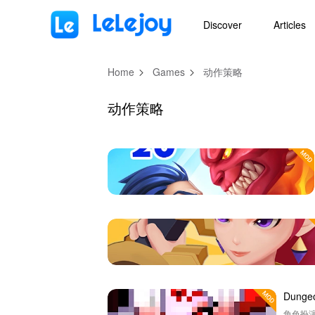
MOD
Login
HOT
MOD
EN
Discover
Articles
Home
Games
动作策略
动作策略
Dunge
角色扮