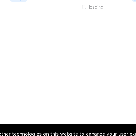
单
loading
ther technologies on this website to enhance your user ex