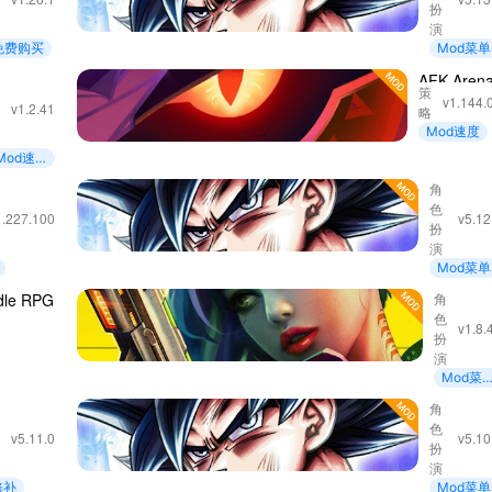
扮
LEGEND
演
免费购买
Mod菜单
剑与远
角
AFK Aren
策
色
征：启程
v1.144.
v1.2.41
略
扮
Mod速度
演
Mod速
度
争霸：
DRAGO
角
色
联盟
BALL
1.227.100
v5.12
扮
LEGEND
演
Mod菜单
dle RPG
明日边
角
色
- 赛博朋
v1.8.
扮
克放置
演
RPG
Mod菜
单
RAGON
DRAGO
角
色
ALL
BALL
v5.11.0
v5.10
扮
EGENDS
LEGEND
演
修补
Mod菜单