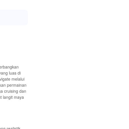
nerbangkan
ang luas di
vigate melalui
ikan permainan
a cruising dan
t langit maya
g realistik.