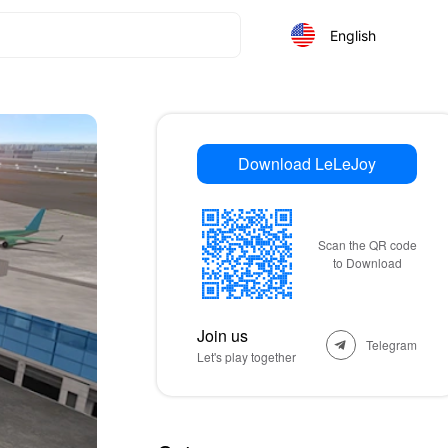
English
Download LeLeJoy
Scan the QR code
to Download
Join us
Telegram
Let's play together