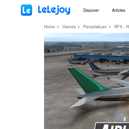
MOD
Login
HOT
MOD
EN
Discover
Articles
Home
Games
Penyelakuan
RFS - R