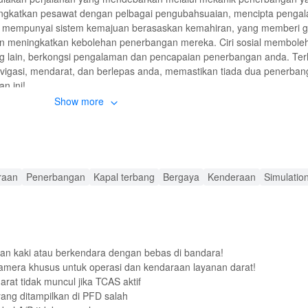
ngkatkan pesawat dengan pelbagai pengubahsuaian, mencipta penga
i mempunyai sistem kemajuan berasaskan kemahiran, yang memberi g
n meningkatkan kebolehan penerbangan mereka. Ciri sosial membole
 lain, berkongsi pengalaman dan pencapaian penerbangan anda. Terl
vigasi, mendarat, dan berlepas anda, memastikan tiada dua penerba
n ini!
Show more
al Flight Simulator Terkemuka!
ri unik yang meningkatkan ia di atas simulasi penerbangan mudah alih
eliti untuk dipandu, dari pesawat komersial hingga pesawat persendiri
erbang bersama rakan atau peminat lain di seluruh dunia, membina k
raan
Penerbangan
Kapal terbang
Bergaya
Kenderaan
Simulatio
ik, sistem radar dan pelbagai misi yang memerlukan perancangan dan 
u menambah elemen ketidakpastian, meningkatkan realisme simulasi ket
persekitaran.
u dengan Rfs Real Flight Simulator MOD!
alan kaki atau berkendara dengan bebas di bandara!
amera khusus untuk operasi dan kendaraan layanan darat!
mperkenalkan pelbagai penambahbaikan menarik, termasuk pesawat y
at tidak muncul jika TCAS aktif
ewa. Pemain boleh terbang tanpa had, membuka setiap pesawat dan lap
ang ditampilkan di PFD salah
h baik dari awal. Selain itu, versi ini sering dilengkapi dengan grafi