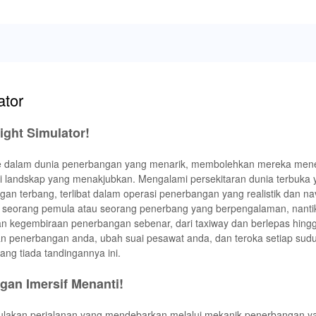
ator
ight Simulator!
ke dalam dunia penerbangan yang menarik, membolehkan mereka me
asi landskap yang menakjubkan. Mengalami persekitaran dunia terbuka y
an terbang, terlibat dalam operasi penerbangan yang realistik dan na
 seorang pemula atau seorang penerbang yang berpengalaman, nant
n kegembiraan penerbangan sebenar, dari taxiway dan berlepas hingg
n penerbangan anda, ubah suai pesawat anda, dan teroka setiap sudu
g tiada tandingannya ini.
an Imersif Menanti!
ulakan perjalanan yang mendebarkan melalui mekanik penerbangan yan