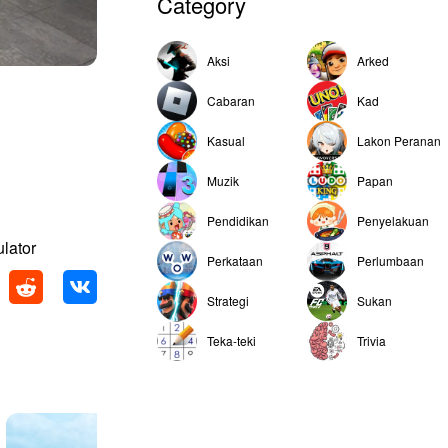
Category
Aksi
Arked
Cabaran
Kad
Kasual
Lakon Peranan
Muzik
Papan
Pendidikan
Penyelakuan
lator
Perkataan
Perlumbaan
Strategi
Sukan
Teka-teki
Trivia