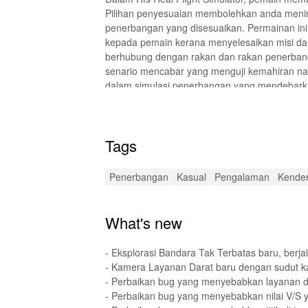
Pilihan penyesuaian membolehkan anda meni
penerbangan yang disesuaikan. Permainan in
kepada pemain kerana menyelesaikan misi da
berhubung dengan rakan dan rakan penerbang
senario mencabar yang menguji kemahiran na
dalam simulasi penerbangan yang mendebarka
✨ Ciri Utama Yang Membuat Rfs Re
Tags
Rfs Real Flight Simulator mempunyai banyak ci
pilihan besar pesawat yang terperinci dengan t
multij pemain masa nyata membolehkan anda t
Penerbangan
Kasual
Pengalaman
Kende
meriah. Alami fizik penerbangan yang autent
strategik. Selain itu, sistem cuaca yang maj
navigating melalui pelbagai iklim dan keadaan 
What's new
🚀 Penambahbaikan Menarik Bahar
- Eksplorasi Bandara Tak Terbatas baru, berj
- Kamera Layanan Darat baru dengan sudut k
MOD APK untuk Rfs Real Flight Simulator me
- Perbaikan bug yang menyebabkan layanan dar
kunci dan akses eksklusif kepada misi istim
- Perbaikan bug yang menyebabkan nilai V/S y
yang tersedia, memberikan pengalaman yang lebi