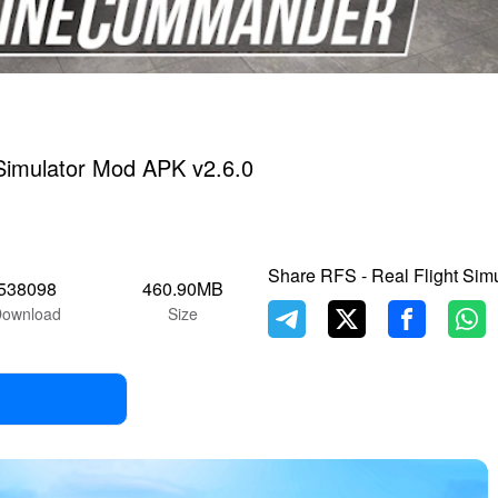
 Simulator Mod APK v2.6.0
Share RFS - Real Flight Simu
538098
460.90MB
ownload
Size