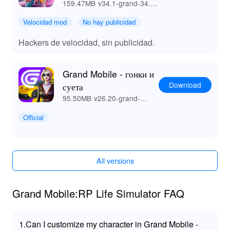
159.47MB
v34.1-grand-34.1-
googlePlay
Velocidad mod
No hay publicidad
Hackers de velocidad, sin publicidad.
Grand Mobile - гонки и
Download
суета
95.50MB
v26.20-grand-
26.20-googlePlay
Official
All versions
Grand Mobile:RP Life Simulator FAQ
1.Can I customize my character in Grand Mobile -