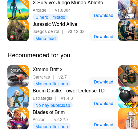
X Survive: Juego Mundo Abierto
Arcade
｜
v1.0804
Download
Dinero ilimitado
Jurassic World Alive
Juegos de rol
｜
v3.12.32
Download
Menú mod
Recommended for you
Xtreme Drift 2
Carreras
｜
v2.7
Download
Moneda ilimitada
Boom Castle: Tower Defense TD
Estrategia
｜
v1.4.3
Download
No hay publicidad
Blades of Brim
Acción
｜
v2.22.7
Download
Moneda ilimitada