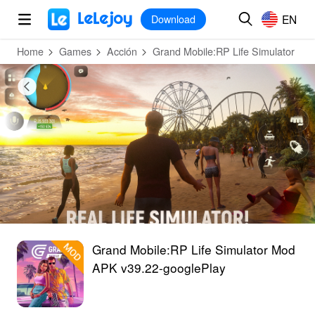
MOD
Login
HOT
MOD
EN
EN
Download
Home
Games
Acción
Grand Mobile:RP Life Simulator
Grand Mobile:RP Life Simulator Mod
APK v39.22-googlePlay