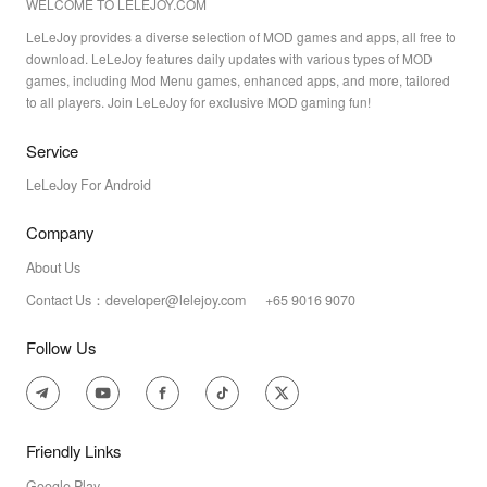
WELCOME TO LELEJOY.COM
LeLeJoy provides a diverse selection of MOD games and apps, all free to
download. LeLeJoy features daily updates with various types of MOD
games, including Mod Menu games, enhanced apps, and more, tailored
to all players. Join LeLeJoy for exclusive MOD gaming fun!
Service
LeLeJoy For Android
Company
About Us
Contact Us：developer@lelejoy.com +65 9016 9070
Follow Us
Friendly Links
Google Play