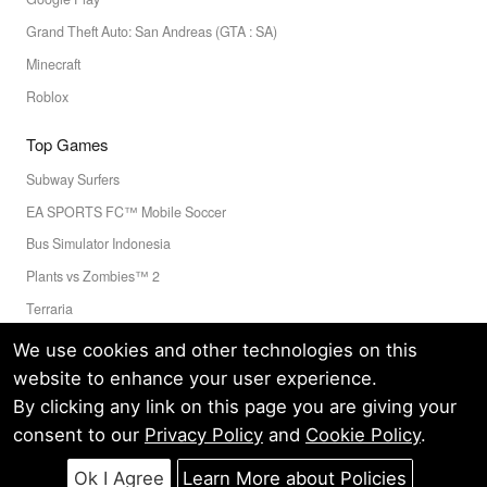
Grand Theft Auto: San Andreas (GTA : SA)
Minecraft
Roblox
Top Games
Subway Surfers
EA SPORTS FC™ Mobile Soccer
Bus Simulator Indonesia
Plants vs Zombies™ 2
Terraria
Toca Boca World
We use cookies and other technologies on this
website to enhance your user experience.
By clicking any link on this page you are giving your
Privacy Policy
Terms of Service
Cookie
consent to our
Privacy Policy
and
Cookie Policy
.
© LELEAPPS PTE.LTD.(CRN: 202336058D) All Rights Reserved.
60 PAYA LEBAR ROAD #07-54 PAYA LEBAR SQUARE SINGAPORE
Ok I Agree
Learn More about Policies