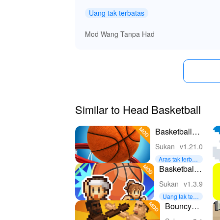
Uang tak terbatas
Mod Wang Tanpa Had
Similar to Head Basketball
Basketball
Stars:
Sukan
v1.21.0
Multiplayer
Aras tak terbat
as
Basketball
Club Story
Sukan
v1.3.9
Uang tak terb
atas
Bouncy
Basketball