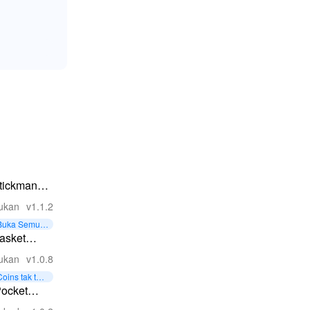
tickman
asketball
ukan
v1.1.2
D
Buka Semua
Kandungan
asket
opuler
ukan
v1.0.8
Coins tak terb
atas
ocket
rcade