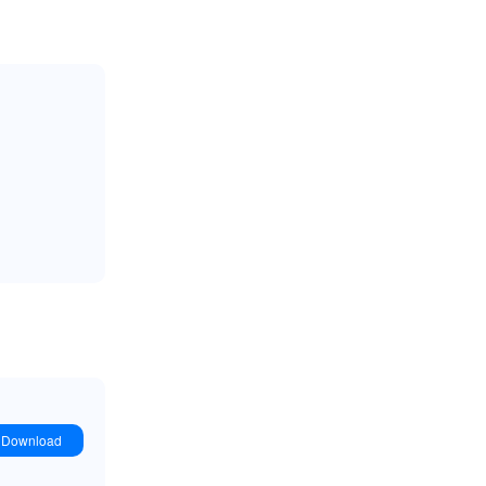
u
ainan. Selain
yang
.
bagai pilihan
ainan dan
meningkatkan
Download