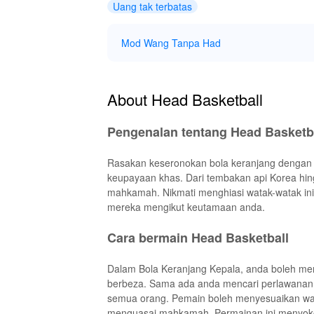
Uang tak terbatas
Mod Wang Tanpa Had
About Head Basketball
Pengenalan tentang Head Basketb
Rasakan keseronokan bola keranjang dengan H
keupayaan khas. Dari tembakan api Korea hin
mahkamah. Nikmati menghiasi watak-watak ini
mereka mengikut keutamaan anda.
Cara bermain Head Basketball
Dalam Bola Keranjang Kepala, anda boleh m
berbeza. Sama ada anda mencari perlawanan g
semua orang. Pemain boleh menyesuaikan wa
menguasai mahkamah. Permainan ini menyokon