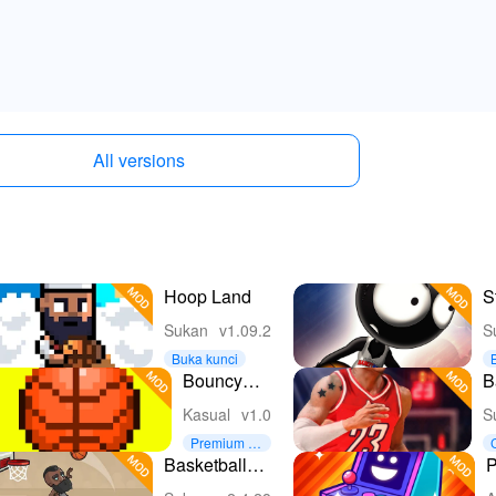
All versions
Hoop Land
S
B
Sukan
v1.09.2
S
3
Buka kunci
Bouncy
B
Hoops
p
Kasual
v1.0
S
Premium B
uka Kunci
Basketball
P
Battle
A