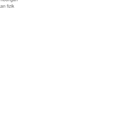
n fizik
d Headcup