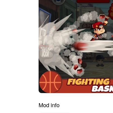
Mod info