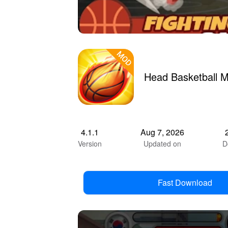
Head Basketball 
4.1.1
Aug 7, 2026
Version
Updated on
D
Fast Download