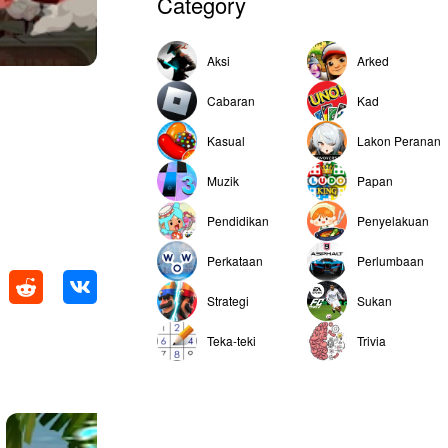
Category
Aksi
Arked
Cabaran
Kad
Kasual
Lakon Peranan
Muzik
Papan
Pendidikan
Penyelakuan
Perkataan
Perlumbaan
Strategi
Sukan
Teka-teki
Trivia