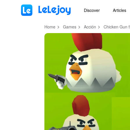
MOD
Login
HOT
MOD
EN
Discover
Articles
Home
Games
Acción
Chicken Gun f