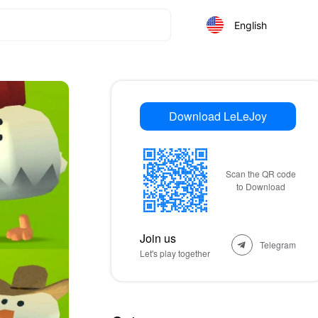
English
Download LeLeJoy
Scan the QR code
to Download
Join us
Telegram
Let's play together