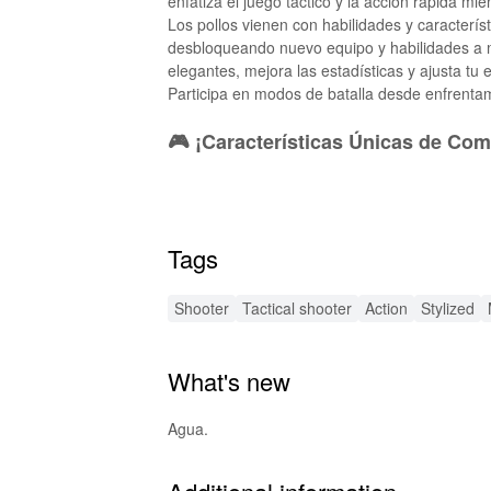
enfatiza el juego táctico y la acción rápida m
Los pollos vienen con habilidades y caracterí
desbloqueando nuevo equipo y habilidades a 
elegantes, mejora las estadísticas y ajusta tu
Participa en modos de batalla desde enfrentam
🎮 ¡Características Únicas de Com
🐥 Arsenal Diverso de Aves: Empuña una varie
granadas de plumas. 🌟 Personalización: Pers
Participa en emocionantes batallas PvP con a
Tags
estrategia y reflejos rápidos para superar a 
habilidades, y domina el orden jerárquico.
Shooter
Tactical shooter
Action
Stylized
🛠️ Mejoras MOD Emocionantes
What's new
El MOD APK de Chicken Gun introduce una ser
ilimitadas, puedes desbloquear cosméticos, a
destacar en cada partida. Los aumentadores 
Agua.
mapas y armas exclusivas mantienen el juego 
experiencia de juego más fluida y visualmente 