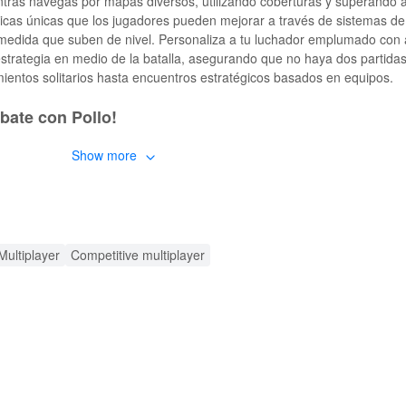
ientras navegas por mapas diversos, utilizando coberturas y superando 
sticas únicas que los jugadores pueden mejorar a través de sistemas de
medida que suben de nivel. Personaliza a tu luchador emplumado con
 estrategia en medio de la batalla, asegurando que no haya dos partidas
ientos solitarios hasta encuentros estratégicos basados en equipos.
bate con Pollo!
Show more
dad de armas con temática de aves de corral, desde huevos explosiv
onaliza tus aves con una gama de atuendos y accesorios. 🏆 Caos Mult
migos o contra jugadores de todo el mundo. 🎯 Juego Basado en Habil
tus oponentes. 📈 Sistemas de Progresión: Mejora tus pollos, desbloque
Multiplayer
Competitive multiplayer
ie de mejoras diseñadas para la satisfacción máxima del juego. Con
rmas y mejoras sin ningún esfuerzo, personalizando completamente tus
de daño mejorados aseguran que domines cada batalla, mientras que 
fresco. Además, las mejoras gráficas y las optimizaciones de rendimie
superior.