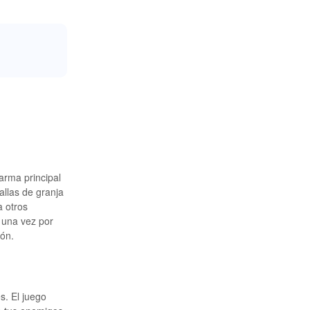
arma principal
allas de granja
a otros
 una vez por
ión.
s. El juego