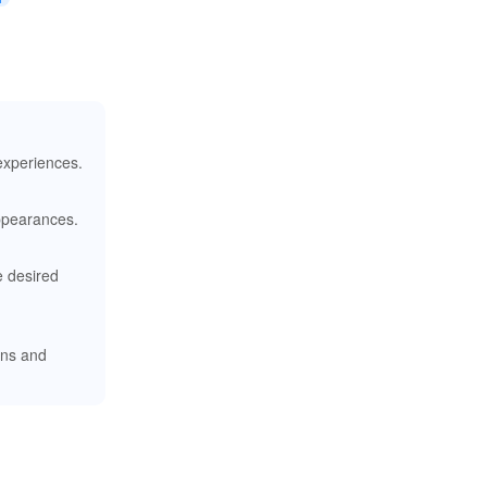
 experiences.
appearances.
e desired
ions and