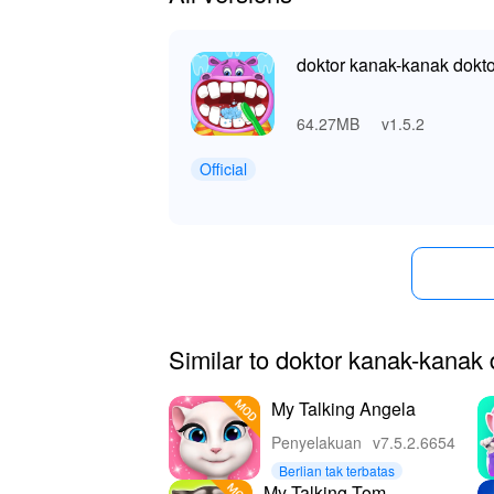
👍 Nikmati Manfaat Hebat Semasa 
doktor kanak-kanak dokto
Mendownload dan bermain 'Doktor Gigi Kanak
hanya akan menikmati ciri permainan yang leb
64.27MB
v1.5.2
pengetahuan berharga tentang praktik penjaga
menyeronokkan, kanak-kanak boleh membangu
Official
adalah platform terbaik untuk memuat turun 
kandungan baru sambil memastikan muat turu
Similar to doktor kanak-kanak 
My Talking Angela
Penyelakuan
v7.5.2.6654
Berlian tak terbatas
My Talking Tom