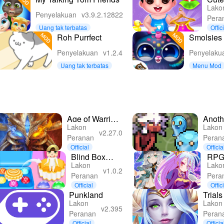
Lako
Dayc
Penyelakuan
v3.9.2.12822
Pera
Dres
Uang tak terbatas
Offic
Roh Purrfect
Smolsies 
Pet Hous
Penyelakuan
v1.2.4
Penyelaku
Uang tak terbatas
Menu Mod
Age of Warring
Anoth
Lakon
Lakon
Empire
Dung
v2.27.0
Peranan
Peran
Official
Officia
Blind Box
RPG
Lakon
Lako
Collect 3D
Onli
v1.0.2
Peranan
Pera
Doll: Fun
MM
Official
Offic
Punkland
Trials
Lakon
Lakon
Idle 
v2.395
Peranan
Peran
Official
Officia