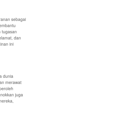
ranan sebagai
membantu
n tugasan
elamat, dan
nan ini
a dunia
dan merawat
peroleh
onokkan juga
mereka,