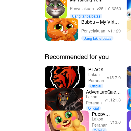
Penyelakuan
v25.1.0.6260
Uang tanpa batas
Bubbu – My Virtual
Pet Cat
Penyelakuan
v1.129
Uang tak terbatas
Recommended for you
BLACK
Lakon
RUSSIA
v15.7.0
Peranan
Official
AdventureQuest
Lakon
3D MMO RPG
v1.121.3
Peranan
Official
Puppy
Lakon
Newborn
v13.0
Peranan
Care Taker
Official