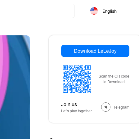
English
Download LeLeJoy
Scan the QR code
to Download
Join us
Telegram
Let's play together