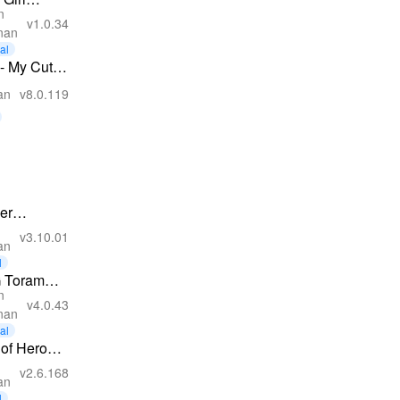
n
are &
v1.0.34
nan
s up
ial
- My Cute
e
an
v8.0.119
er
eon
v3.10.01
an
l
 Toram
n
ne -
v4.0.43
nan
ORPG
ial
 of Heroes:
RPG
v2.6.168
an
l