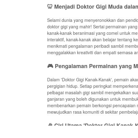
🦷 Menjadi Doktor Gigi Muda dalam
Selami dunia yang menyeronokkan dan pendid
doktor gigi yang mahir! Sertai permainan y
kanak-kanak beranimasi yang comel untuk me
interaktif, kanak-kanak akan belajar tentang 
menikmati pengalaman peribadi sambil membuka
menggalakkan kreativiti dan empati semasa a
🎮 Pengalaman Permainan yang Me
Dalam 'Doktor Gigi Kanak-Kanak', pemain aka
pergigian hidup. Setiap peringkat memperken
pelbagai masalah gigi sambil mengekalkan su
ganjaran yang boleh digunakan untuk membuka
membenarkan pemain berkongsi pencapaian 
mewujudkan rasa komuniti di sekitar pembela
🎉 Ciri Utama 'Doktor Gigi Kanak-