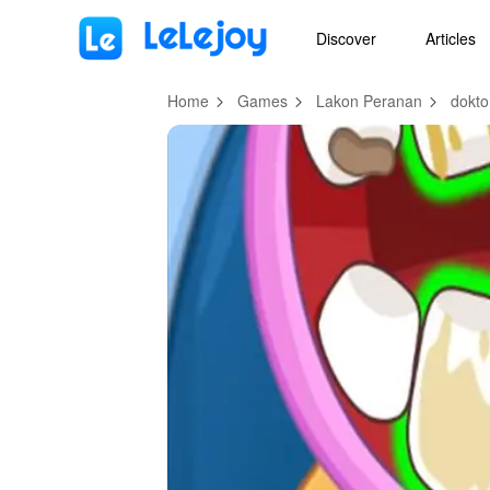
MOD
Login
HOT
MOD
EN
Discover
Articles
Home
Games
Lakon Peranan
dokto