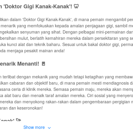
 'Doktor Gigi Kanak-Kanak'! 🦷
ikan dalam 'Doktor Gigi Kanak-Kanak', di mana pemain mengambil pe
ang menarik yang memfokuskan kepada amalan penjagaan gigi, sambil 
ngekalkan senyuman yang sihat. Dengan pelbagai mini-permainan da
kebersihan mulut, berlatih kemahiran mereka dalam persekitaran yang s
 kunci alat dan teknik baharu. Sesuai untuk bakal doktor gigi, permai
nda menjaga pesakit mainan anda!
narik Menanti! 🚪
n terlibat dengan mekanik yang mudah tetapi ketagihan yang membaw
alkan cabaran dan objektif baru, di mana pemain mesti mendiagnosis 
asana ceria di klinik mereka. Semasa pemain maju, mereka akan mem
 alat baru dan menaik taraf amalan mereka. Ciri sosial yang menyer
mereka dan menyokong rakan-rakan dalam pengembaraan pergigian 
jaran dan keseronokan!
Kanak' 🚀
Show more