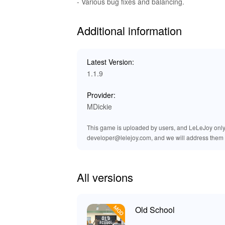
- Various bug fixes and balancing.
ထူးထူးခြားခြားအကြောင်းအရာများ
: သင်၏ လှုပ်ရ
အကြောင်းအရာများရွေးထားသည်။
🎶 Old School ထွတ်ခါသွားအထူးเสียง
Additional information
'Old School' အတွက် MOD မှာ လုပ်ဆောင်စဉ် အဆင်ပ
Latest Version:
🏆 Old School เล่น ဖရိုင်းဆင်: အသွ
1.1.9
'Old School' ကို ယခု လျှောနည်းဖြင့် ပြင်ဆင်ရမည
Provider:
အဓိပ္ပါယ်ထုတ်သားရင်းများကို လိုက်ဆုံထားစဉ်
MDickie
ကို သင်ချပ်တော့ ရိုးရှင်းချက်နှင့်ချိန်းခြောက်မ
ပြုလုပ်ထားပြီး အလုံစုံဆဲစ်တင်မှုများကို ရယူနိုင်ပါ။
This game is uploaded by users, and LeLeJoy only p
developer@lelejoy.com, and we will address them 
All versions
Old School