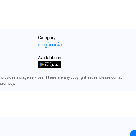
ှားမှုများကို ဦးိဳဆွဲထားသော ကြားနာချက်များဖြစ်ထားသော လွှာများနှင့်သည်
ထိန်းသိမ်းအချက်များ! 🎶
ြေတဲ့ အသံစမ်းသပ်တွေ ထုတ်လုပ်ရင် ရှင်သန်ပါတယ်။ สูงကုစ်ခွင့်တွေ ဘုံချင်ခ
Category:
ားအလာချီမည်! 🏆
အသွင်တူဂိမ်း
့် ဆောင်းပါးဟူ၍ ဦးရိပ် မျှော်လင့်သည်။ ရှင်းလင်းသော မိတ်ဆွေများနှင့် တင်
Available on:
၊ အန်ပတ်ဖြေကြောင်းကို လက်တွေ့တမ်းပါ။ ထူးထူးခြားခြားသာစာနှစ်၏ အကြော
ှုအရ ကင်းကူးမုန်းမှု များဖြစ်ကြပါ။ Lelejoy ဖြင့် အသွားအလာများကို အဆင်ရော
rovides storage services. If there are any copyright issues, please contact
promptly.