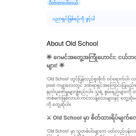
ပိတ်ထားပါတယ်
ပညာရှင်ဖြစ်စဉ်ကို ဖွင့်ပါ
About Old School
🌟 ဂေမင်အတွေ့အကြုံဟောင်း: ငယ်ဘဝမှ စိ
များ! 🌟
'Old School' တွင်ပြန်လည်စူးစိုက် ဝင်ရောက်ပါ၊
pixel ကမ္ဘာလေးတွင် ဒဏ်ရာရှင်အကြောင်းပြုမည်။ 
နှုတ်ပူဇော်မှုများဖွဲ့စည်းပါ။ သူရဲ့ စွမ်းရည်မျာ
တစ်ဖက်ဖြစ်လာပါ၊ ကင်းလန့်လေးများနှင့် တွေ့ဆုံမည
ကို တွေ့ဆုံပါ။
⚔️ Old School မှာ စိတ်ထားရိပ်မျက်လေ
'Old School' မှာ သူတစ်ပါးများက ပတ်လည်ပန်းလ