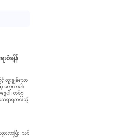
းစံချိန်
့် ထူးချွန်သော
ကို လေ့လာပါ၊
ာဖွေပါ၊ တစ်စု
ကြာဆရာရသင်းတို့
ွားလာပြီး၊ သင်