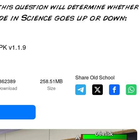
PK v1.1.9
Share Old School
862389
258.51MB
ownload
Size