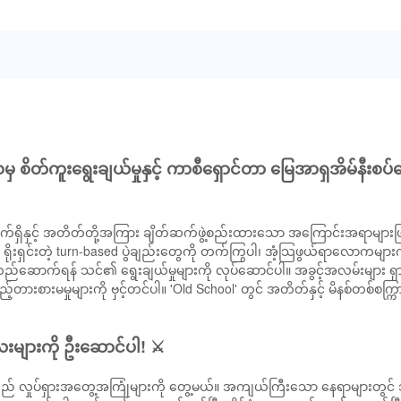
တ်ကူးရွေးချယ်မှုနှင့် ကာစီရှောင်တာ မြေအာရှအိမ်နီးစပ်ရေ
 လက်ရှိနှင့် အတိတ်တို့အကြား ချိတ်ဆက်ဖွဲ့စည်းထားသော အကြောင်းအရာများဖြင
ရိုးရှင်းတဲ့ turn-based ပွဲချည်းတွေကို တက်ကြွပါ၊ အံ့သြဖွယ်ရာလောကများ
းကို တည်ဆောက်ရန် သင်၏ ရွေးချယ်မှုများကို လုပ်ဆောင်ပါ။ အခွင့်အလမ်းများ ရှ
့်တားစားမမှုများကို ဗှင့်တင်ပါ။ 'Old School' တွင် အတိတ်နှင့် မိနစ်တစ်စက္
းများကို ဦးဆောင်ပါ! ⚔️
ည် လှုပ်ရှားအတွေ့အကြုံများကို တွေ့မယ်။ အကျယ်ကြီးသော နေရာများတွင် သ