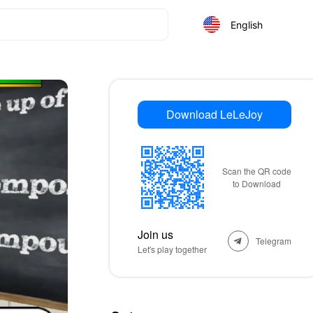
English
Download LeLeJoy
Scan the QR code
to Download
Join us
Telegram
Let's play together