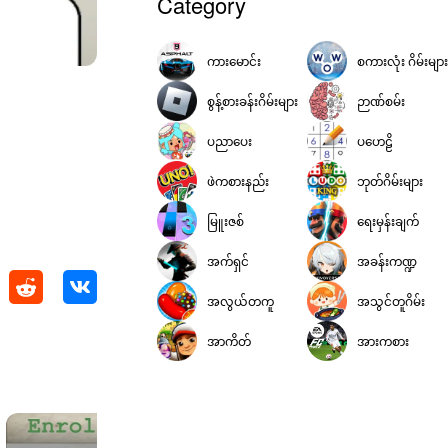
Category
ကားမောင်း
စကားလုံး ဂိမ်းများ
စွန့်စားခန်းဂိမ်းများ
ဉာဏ်စမ်း
ပညာပေး
ပဟေဠိ
ဖဲကစားနည်း
ဘုတ်ဂိမ်းများ
မြူးဇစ်
ရေးမှန်းချက်
အက်ရှင်
အခန်းကဏ္ဍ
အလွယ်တကူ
အသွင်တူဂိမ်း
အာကိတ်
အားကစား