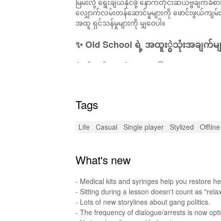
မြမ်းလို့ ရွေးချယ်နိုင်ဖို့ နောက်တိုင်းဆယ်ဗ္ဗချက်
လျှောက်လမ်းတန်ဆောင်မှုများကို ဖောင်းဖွယ်ကျမ်းကြ
အထူ ရှင်သန်မှုများကို မျှဝေပါ။
✨ Old School ရဲ့ အထူး္ပွဲသုံးအချက်
ဒီနည်းလမ်းများကို စကားမပြောထားတဲ့ သူ့အခုပုံမှာ 
ဖျော်ဖြေရန်ရဲ့ အတွင်းအရုပ်
: အတိတ် အနှစ်သက်စိ
အထူးလုပ်ရိုးလုပ်သာကျမ်းကျော်လာသော လူသားမ
Tags
တန်ဖိုးများနှင့် လုပ်ဆောင်နိုင်ပါပြီ။
Turn-Based Combat
: စိတ်ကူးနှင့် လည်ပတ်မှုမျာ
Life
Casual
Single player
Stylized
Offline
ကျယ်ပြန့်သော ကမ္ဘာရဲ့ နေရာသား
: အသိဉာဏ်နှင့် 
လူမှုဆက်ဆံရေးများ
: ပြိုင်ဆိုင်သူများနှင့် ပူးပေါ
ခံစားပါ။ 'Old School' သည် ရိုးရှင်းသော ကာဇီစီယ
What's new
🔥 Old School အတွက် ထွန်းမြောက်
- Medical kits and syringes help you restore hea
'Old School' မှတ္တိုင်မှာ ရွှေ့ပြောင်းခြင်း၊ ထိုးချင်
- Sitting during a lesson doesn't count as "rela
- Lots of new storylines about gang politics.
အသုံးပြုခွင့် အငြိမ်းစားထား
: ရှုံးစွာ ချဲ့ထွင်ရိုက်တွ
- The frequency of dialogue/arrests is now opti
ပြင်ဆင်ပေးသော ကျွမ်းကျင်မှုများ
: တစ်ထောရှောင်ခ