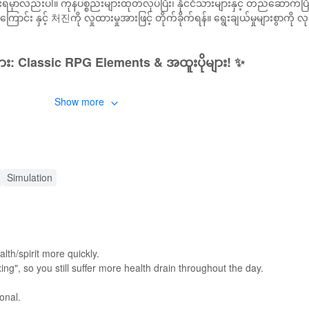
ခံစားရမှာလည်းပါ။ ကုန်ပစ္စည်းများထုတ်လုပ်ပြီး၊ နိုင်ငံသားများနှင့် တည်ဆောက်ပ
ောင်း နှင့် 처진ကို လှုထားမှုအားဖြင့် တိုက်ခိုက်ရန်။ ရွေးချယ်မှုများစွာကိ
များ: Classic RPG Elements & အထူးပိုများ! ✨
ခံစားမူ:
Show more
တ်ကူးအတိုက်အခံလေး များကို ခံစားပါ။
ျား
: သင်၏ ကိုယ်ပိုင်ကျွမ်းကျင်မှုများနှင့် စွမ်းရည်များ၊ အထက်တန်းနိခြောင်း
းကို လိုက်ဖက်ညီသော ရှုံးရှုပ်မှုများမှာ ပင်ပြန်ပါ။
Simulation
ဖွတ်ချလျှောက်တဲ့ မြိုများတွင် လွန်းလို့လည်းဖြစ်ပါသည်။
င်းပါ အခက်အခဲစိန်ခေါ်မှုများ၌ ပါဝင်တင်ပြပါ၊ သို့မဟုတ် ဝိုင်းတိုက်ခိုက်မှုများတွ
ာ ဆော့လ်များကို သုံးပြန်ကူးဖို့ ကံကောင်းပါတယ်။
သော MOD Features! 🔥
lth/spirit more quickly.
မှုအချို့မှာ ထိုးထွားစွာ ငွေကုန်ငြင်းယူသွားမှာဖြစ်ပါတယ်:
xing", so you still suffer more health drain throughout the day.
င် ဆွတ်မှုကို သုံးပါ။
onal.
ြောက်အပြီးမှာရှိသော ကျွမ်းကျင်မှုတွေအားလုံးကို ဖွင့်မူမျာ ဖျဆရပါ။