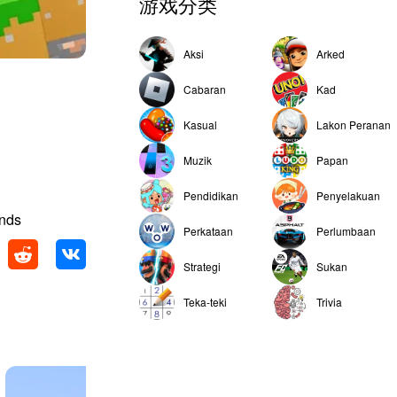
游戏分类
Aksi
Arked
Cabaran
Kad
Kasual
Lakon Peranan
Muzik
Papan
Pendidikan
Penyelakuan
ends
Perkataan
Perlumbaan
Strategi
Sukan
Teka-teki
Trivia