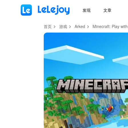
MOD
Login
HOT
MOD
EN
发现
文章
首页
游戏
Arked
Minecraft: Play wit