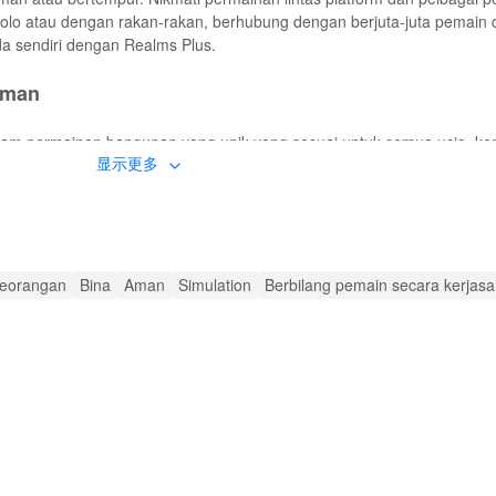
 solo atau dengan rakan-rakan, berhubung dengan berjuta-juta pemain 
da sendiri dengan Realms Plus.
Teman
alam permainan bangunan yang unik yang sesuai untuk semua usia, ker
显示更多
 lanskap baru, meneroka dunia terbuka yang tidak berkesudahan yan
asaran Minecraft untuk tambahan yang dibuat oleh pencipta, dunia 
dengan perintah slash, dan menyesuaikan pengalaman anda lebih lan
 Teman MOD APK
seorangan
Bina
Aman
Simulation
Berbilang pemain secara kerjas
ru, dan menyediakan pengalaman yang lebih mendalam dengan membol
.
gan Teman
dengan menyediakan visual yang lebih baik, memperkenalkan elemen
 Pemain boleh menikmati mekanik permainan yang ditingkatkan dan sa