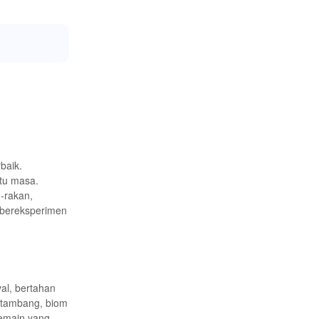
baik.
tu masa.
-rakan,
 bereksperimen
al, bertahan
ditambang, biom
pemain yang