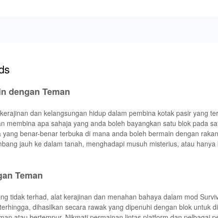
ds
ain dengan Teman
erajinan dan kelangsungan hidup dalam pembina kotak pasir yang ter
n membina apa sahaja yang anda boleh bayangkan satu blok pada sa
a yang benar-benar terbuka di mana anda boleh bermain dengan rakan
bang jauh ke dalam tanah, menghadapi musuh misterius, atau hanya
ngan Teman
g tidak terhad, alat kerajinan dan menahan bahaya dalam mod Surviv
erhingga, dihasilkan secara rawak yang dipenuhi dengan blok untuk 
man atau bertempur. Nikmati permainan lintas platform dan pelbagai 