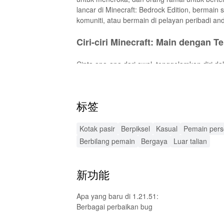
lancar di Minecraft: Bedrock Edition, bermain
komuniti, atau bermain di pelayan peribadi an
Ciri-ciri Minecraft: Main dengan 
Cipta apa-apa dari awal, tenggelamkan diri d
khas dan alat untuk mewujudkan struktur dan
bioma dan makhluk yang berbeza, mengakses P
dan kosmetik yang bergaya, tweak permainan 
标签
tambahan.
Ciri-ciri Minecraft: Main dengan
Kotak pasir
Berpiksel
Kasual
Pemain per
Berbilang pemain
Bergaya
Luar talian
Meningkatkan grafik, menambah ciri-ciri ba
untuk melepasi had tertentu dalam permainan
新功能
Fungsi MOD Minecraft: Main den
Apa yang baru di 1.21.51:
MOD ini meningkatkan pengalaman permainan 
Berbagai perbaikan bug
menawarkan persekitaran yang lebih menarik.