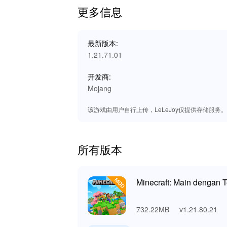
yang lebih kaya tanpa sekatan biasa, menjad
更多信息
Kelebihan Eksklusif Memuat Turu
最新版本:
Di LeLeJoy, nikmati pengalaman muat turun p
1.21.71.01
permainan, kemas kini cepat, dan tajuk ekskl
meneroka dunia pengalaman permainan premiu
开发商:
meningkatkan pengalaman permainan anda den
Mojang
该游戏由用户自行上传，LeLeJoy仅提供存储服务。如有
所有版本
Minecraft: Main dengan
732.22MB
v1.21.80.21