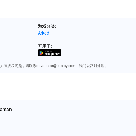
ikan penerokaan dan penciptaan lebih menyenangkan dan tidak terhad.
n Minecraft: Main dengan Teman MOD APK dari LeL
游戏分类:
ermainan yang selamat, cepat, dan percuma. LeLeJoy menawarkan pel
Arked
usif. Ia adalah platform yang dipercayai anda untuk memuat turun perm
m. Muat turun Minecraft: Play with Friends MOD APK dari LeLeJoy u
可用于:
gan visual dan permainan yang lebih baik.
版权问题，请联系developer@lelejoy.com，我们会及时处理。
 Teman