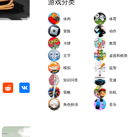
游戏分类
休闲
体育
冒险
动作
卡牌
教育
文字
桌面和棋类
模拟
益智
知识问答
竞速
策略
街机
角色扮演
音乐