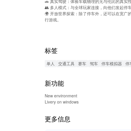
🚗 真实驾驶：体验车载物理的无与伦比的真实
👥 多人模式：与全球玩家连接，向他们发起
🌍 开放世界探索：除了停车外，还可以在宽
行游戏。
🚀 无限资源，🚗 高级车解锁
🚀 无限资源：这个MOD版本为玩家提供无限
标签
🚗 高级车解锁：可访问需要大量游戏时间或购
💠 无广告体验：享受无广告打扰的流畅游戏，
单人
交通工具
赛车
驾车
停车模拟器
停
🔊 增强音频体验
新功能
Car Parking Multiplayer的这
声学效果，为驾驶模拟器注入生命。通过环绕声
New environment
🌟 无与伦比的停车体验与社交互动
Livery on windows
玩Car Parking Multiplayer提
更多信息
样的汽车模型，游戏提供无尽的可玩性。玩家可
Lelejoy是下载安全且经过验证的MOD AP