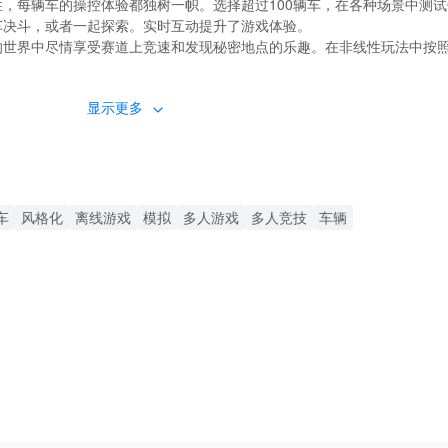
性，每辆车的操控体验都独树一帜。选择超过100辆车，在各种场景中测
停车决斗，或者一起探索。实时互动提升了游戏体验。
广的世界中尽情享受赛道上竞速和发现秘密地点的乐趣。在非线性玩法中按
显示更多
金钱和金币，使进步更快，无需辛苦。
买的专属车辆和高端改装。
确保不间断的沉浸之旅。
车
风格化
离线游戏
模拟
多人游戏
多人竞技
车辆
个MOD版本提供了卓越的听觉体验，通过高质量的引擎声音和环境音效增强了真实性。
功能，在停车挑战中提升沉浸感，旨在提升每一位玩家的旅程。
供了巧妙驾驶与社交互动的独特结合，使其在其他停车模拟器中脱颖而出。凭借其广阔的
以欣赏低延迟和平滑的图形，增强他们的游戏体验。对于那些希望最大化
K的最佳平台，确保可以放心地访问所有增强功能。