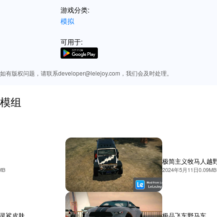
游戏分类:
模拟
可用于:
版权问题，请联系developer@lelejoy.com，我们会及时处理。
内置模组
极简主义牧马人越
MB
2024年5月11日
0.09MB
 幽灵鲨皮肤
极品飞车野马车